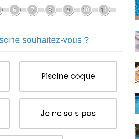
6
7
8
9
10
11
iscine souhaitez-vous ?
Piscine coque
Je ne sais pas