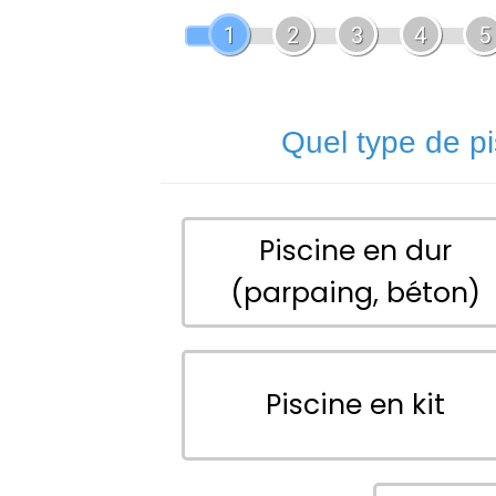
1
2
3
4
5
Quel type de p
Piscine en dur
(parpaing, béton)
Piscine en kit