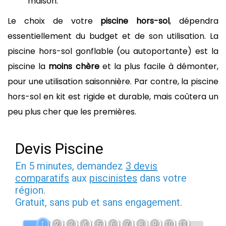
maison.
Le choix de votre
piscine hors-sol
, dépendra
essentiellement du budget et de son utilisation. La
piscine hors-sol gonflable (ou autoportante) est la
piscine la
moins chère
et la plus facile à démonter,
pour une utilisation saisonnière. Par contre, la piscine
hors-sol en kit est rigide et durable, mais coûtera un
peu plus cher que les premières.
Devis Piscine
En 5 minutes, demandez
3 devis
comparatifs
aux
piscinistes
dans votre
région.
Gratuit, sans pub et sans engagement.
1
2
3
4
5
6
7
8
9
10
11