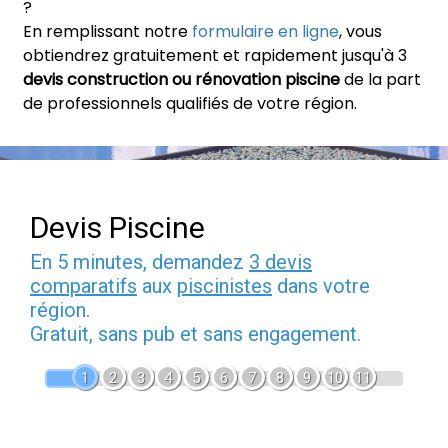
?
En remplissant notre
formulaire en ligne
, vous
obtiendrez gratuitement et rapidement jusqu'à 3
devis construction ou rénovation piscine
de la part
de professionnels qualifiés de votre région.
Devis Piscine
En 5 minutes, demandez
3 devis
comparatifs
aux
piscinistes
dans votre
région.
Gratuit, sans pub et sans engagement.
1
2
3
4
5
6
7
8
9
10
11