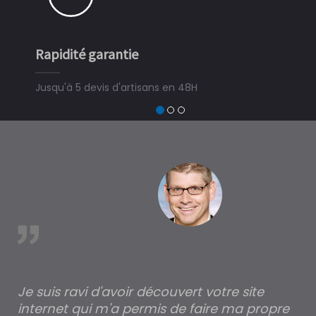
Rapidité garantie
Jusqu'à 5 devis d'artisans en 48H
est
Je suis ravi d'avoir découvert votre site
Po
internet qui m'a permis de faire ma propre
pa