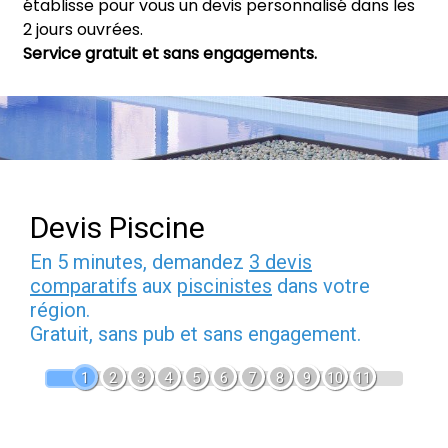
établisse pour vous un devis personnalisé dans les
2 jours ouvrées.
Service gratuit et sans engagements.
Devis Piscine
En 5 minutes, demandez
3 devis
comparatifs
aux
piscinistes
dans votre
région.
Gratuit, sans pub et sans engagement.
1
2
3
4
5
6
7
8
9
10
11