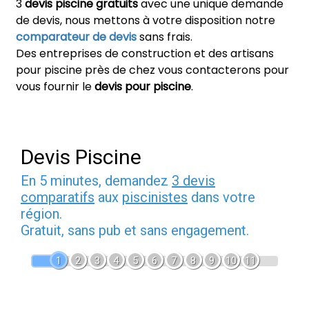
3
devis piscine gratuits
avec une unique demande
de devis, nous mettons à votre disposition notre
comparateur de devis
sans frais.
Des entreprises de construction et des artisans
pour piscine près de chez vous contacterons pour
vous fournir le
devis pour piscine
.
Devis Piscine
En 5 minutes, demandez
3 devis
comparatifs
aux
piscinistes
dans votre
région.
Gratuit, sans pub et sans engagement.
1
2
3
4
5
6
7
8
9
10
11