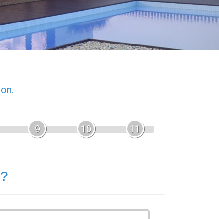
ion.
9
10
11
 ?