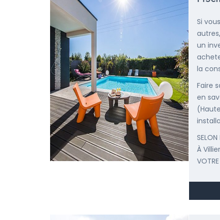
Si vou
autres
un inv
achete
la cons
Faire 
en sav
(Haute
install
SELON 
À Vill
VOTRE