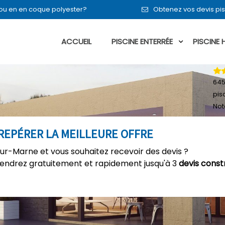
t ou en en coque polyester?
Obtenez vos devis pis
ACCUEIL
PISCINE ENTERRÉE
PISCINE
64
pis
Not
: REPÉRER LA MEILLEURE OFFRE
-sur-Marne et vous souhaitez recevoir des devis ?
tiendrez gratuitement et rapidement jusqu'à 3
devis const