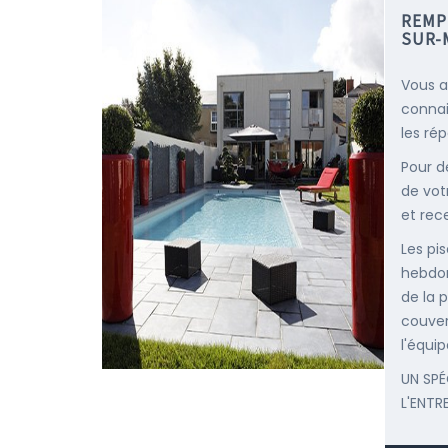
REMPL
SUR-
Vous a
connai
les ré
Pour d
de vot
et rec
Les pis
hebdom
de la p
couver
l'équip
UN SPÉ
L'ENTR