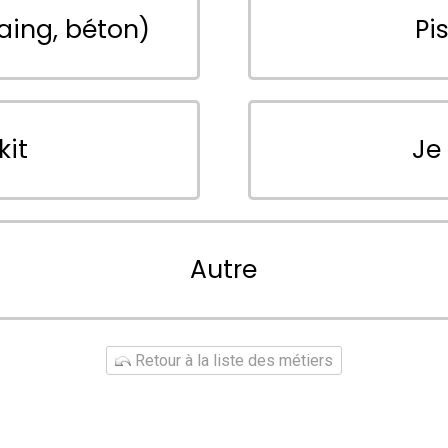
aing, béton)
Pi
kit
Je
Autre
Retour à la liste des métiers