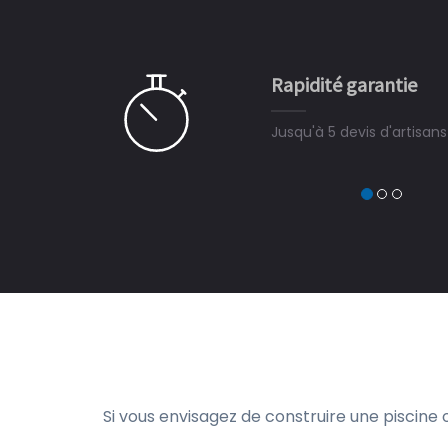
 partagé, la joie de voir la
e ce plan d'eau, un livre
CHARLES
e pour la construction de la
Rapidité garantie
à on ne peut plus s'en passer.
Jusqu'à 5 devis d'artisan
Si vous envisagez de construire une piscine