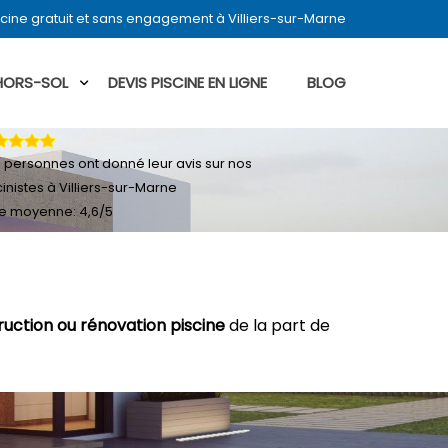
cine gratuit et sans engagement à Villiers-sur-Marne
 HORS-SOL
DEVIS PISCINE EN LIGNE
BLOG
5
personnes ont donné leur
avis sur nos
cinistes à Villiers-sur-Marne
e moyenne:
4,6
/
5
ruction ou rénovation piscine
de la part de