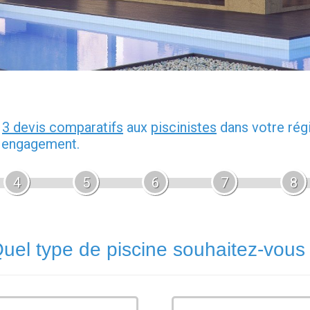
z
3 devis comparatifs
aux
piscinistes
dans votre rég
s engagement.
4
5
6
7
8
uel type de piscine souhaitez-vous