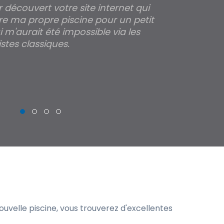
ir découvert votre site internet qui
Pour moi tout 
re ma propre piscine pour un petit
profondeur de
 m'aurait été impossible via les
les parois pour
stes classiques.
THIERRY
uvelle piscine, vous trouverez d'excellentes