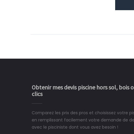
Obtenir mes devis piscine hors sol, bois 
clics
Comparez les prix des pros et choisissez votre pis
Le rêve devient enfin 
en remplissant facilement votre demande de devi
construit chez moi.
avec le pisciniste dont vous avez besoin !