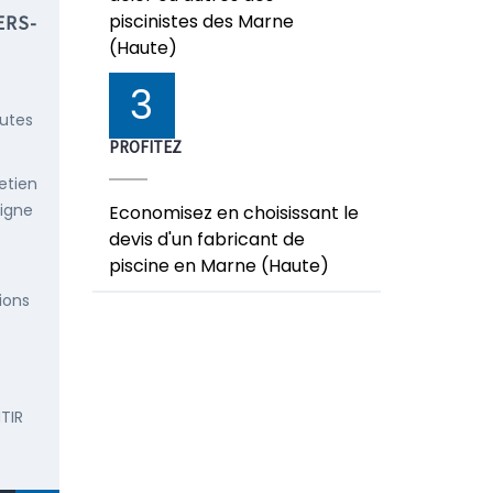
piscinistes des Marne
ERS-
(Haute)
3
outes
PROFITEZ
etien
ligne
Economisez en choisissant le
devis d'un fabricant de
piscine en Marne (Haute)
ions
TIR