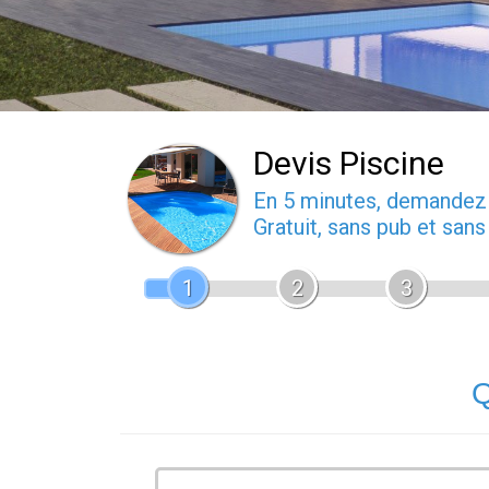
Devis Piscine
En 5 minutes, demande
Gratuit, sans pub et san
1
2
3
Q