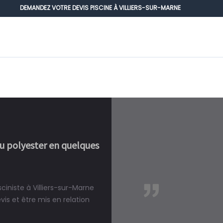
DEMANDEZ VOTRE DEVIS PISCINE À VILLIERS-SUR-MARNE
ou polyester en quelques
ciniste à Villiers-sur-Marne
réalité, une piscine est bien
s et être mis en relation