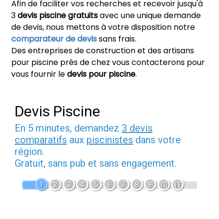
Afin de faciliter vos recherches et recevoir jusqu'à
3
devis piscine gratuits
avec une unique demande
de devis, nous mettons à votre disposition notre
comparateur de devis
sans frais.
Des entreprises de construction et des artisans
pour piscine près de chez vous contacterons pour
vous fournir le
devis pour piscine
.
Devis Piscine
En 5 minutes, demandez
3 devis
comparatifs
aux
piscinistes
dans votre
région.
Gratuit, sans pub et sans engagement.
1
2
3
4
5
6
7
8
9
10
11