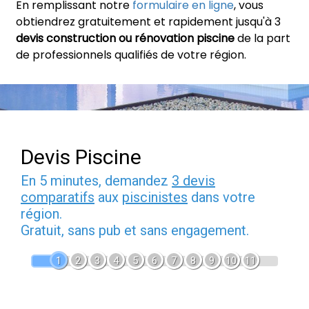
En remplissant notre
formulaire en ligne
, vous
obtiendrez gratuitement et rapidement jusqu'à 3
devis construction ou rénovation piscine
de la part
de professionnels qualifiés de votre région.
Devis Piscine
En 5 minutes, demandez
3 devis
comparatifs
aux
piscinistes
dans votre
région.
Gratuit, sans pub et sans engagement.
1
2
3
4
5
6
7
8
9
10
11