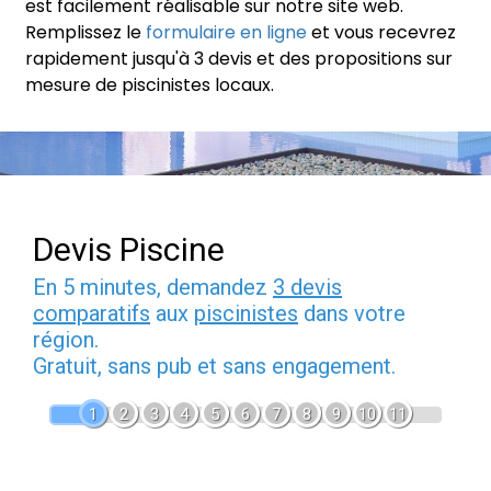
est facilement réalisable sur notre site web.
Remplissez le
formulaire en ligne
et vous recevrez
rapidement jusqu'à 3 devis et des propositions sur
mesure de piscinistes locaux.
Devis Piscine
En 5 minutes, demandez
3 devis
comparatifs
aux
piscinistes
dans votre
région.
Gratuit, sans pub et sans engagement.
1
2
3
4
5
6
7
8
9
10
11