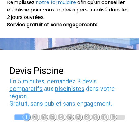
Remplissez
notre formulaire
afin qu'un conseiller
établisse pour vous un devis personnalisé dans les
2 jours ouvrées.
Service gratuit et sans engagements.
Devis Piscine
En 5 minutes, demandez
3 devis
comparatifs
aux
piscinistes
dans votre
région.
Gratuit, sans pub et sans engagement.
1
2
3
4
5
6
7
8
9
10
11