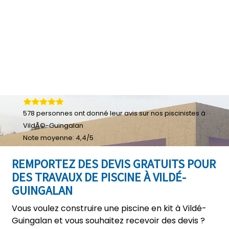
578
personnes ont donné leur
avis sur nos piscinistes à
VildÃ©-Guingalan
Note moyenne:
4,4
/
5
REMPORTEZ DES DEVIS GRATUITS POUR
DES TRAVAUX DE PISCINE À VILDÉ-
GUINGALAN
Vous voulez construire une piscine en kit à Vildé-
Guingalan et vous souhaitez recevoir des devis ?