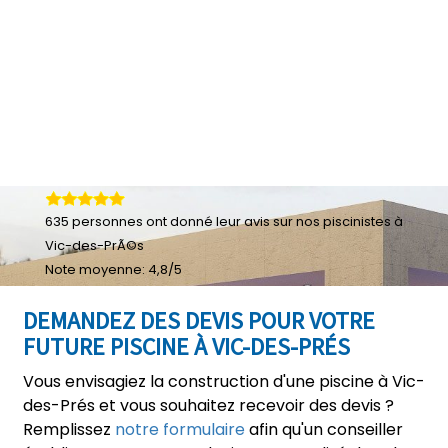
635
personnes ont donné leur
avis sur nos piscinistes à
Vic-des-PrÃ©s
Note moyenne:
4,8
/
5
DEMANDEZ DES DEVIS POUR VOTRE
FUTURE PISCINE À VIC-DES-PRÉS
Vous envisagiez la construction d'une piscine à Vic-
des-Prés et vous souhaitez recevoir des devis ?
Remplissez
notre formulaire
afin qu'un conseiller