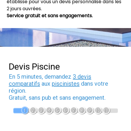
établisse pour vous un devis personnalisé dans les
2 jours ouvrées.
Service gratuit et sans engagements.
Devis Piscine
En 5 minutes, demandez
3 devis
comparatifs
aux
piscinistes
dans votre
région.
Gratuit, sans pub et sans engagement.
1
2
3
4
5
6
7
8
9
10
11