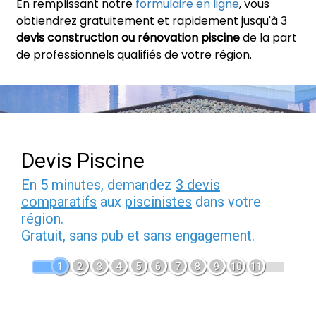
En remplissant notre
formulaire en ligne
, vous
obtiendrez gratuitement et rapidement jusqu'à 3
devis construction ou rénovation piscine
de la part
de professionnels qualifiés de votre région.
Devis Piscine
En 5 minutes, demandez
3 devis
comparatifs
aux
piscinistes
dans votre
région.
Gratuit, sans pub et sans engagement.
1
2
3
4
5
6
7
8
9
10
11