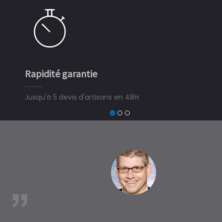
Rapidité garantie
Simple 
Jusqu'à 5 devis d'artisans en 48H
3 minute
devis tra
trouver u
à Verrey
est