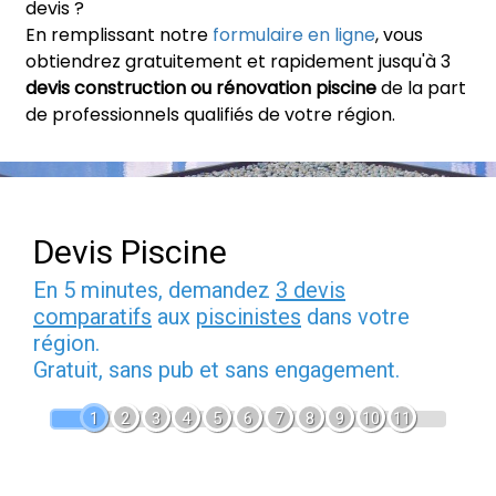
devis ?
En remplissant notre
formulaire en ligne
, vous
obtiendrez gratuitement et rapidement jusqu'à 3
devis construction ou rénovation piscine
de la part
de professionnels qualifiés de votre région.
Devis Piscine
En 5 minutes, demandez
3 devis
comparatifs
aux
piscinistes
dans votre
région.
Gratuit, sans pub et sans engagement.
1
2
3
4
5
6
7
8
9
10
11