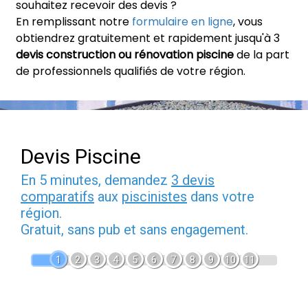
souhaitez recevoir des devis ?
En remplissant notre
formulaire en ligne
, vous
obtiendrez gratuitement et rapidement jusqu'à 3
devis construction ou rénovation piscine
de la part
de professionnels qualifiés de votre région.
Devis Piscine
En 5 minutes, demandez
3 devis
comparatifs
aux
piscinistes
dans votre
région.
Gratuit, sans pub et sans engagement.
1
2
3
4
5
6
7
8
9
10
11