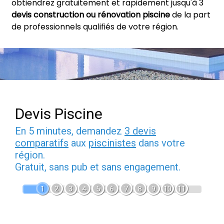
obtiendrez gratuitement et rapidement jusqu'à 3
devis construction ou rénovation piscine
de la part
de professionnels qualifiés de votre région.
Devis Piscine
En 5 minutes, demandez
3 devis
comparatifs
aux
piscinistes
dans votre
région.
Gratuit, sans pub et sans engagement.
1
2
3
4
5
6
7
8
9
10
11