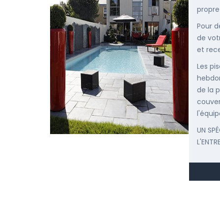
propre
Pour d
de vot
et rec
Les pis
hebdom
de la p
couver
l'équip
UN SPÉ
L'ENTR