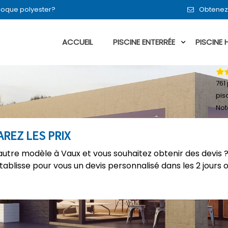
n coque polyester?
Obtenez 
ACCUEIL
PISCINE ENTERRÉE
PISCINE
761
pis
Not
AREZ LES PRIX
autre modèle à Vaux et vous souhaitez obtenir des devis 
établisse pour vous un devis personnalisé dans les 2 jours 