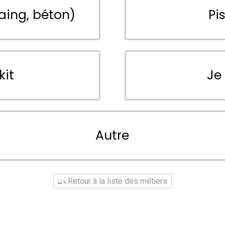
aing, béton)
Pi
kit
Je
Autre
Retour à la liste des métiers