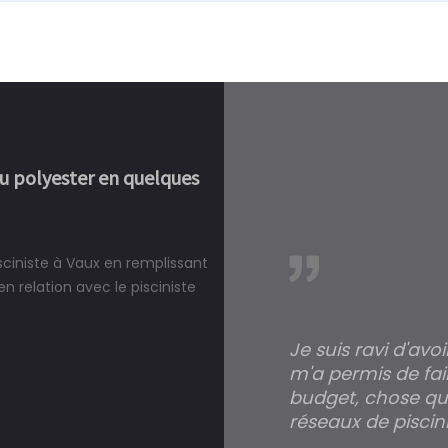
ou polyester en quelques
sciniste à Vaux en remplissant
réalité, une piscine est bien
 relation avec le pisciniste
Je suis ravi d'avo
m'a permis de fai
budget, chose qui
réseaux de piscini