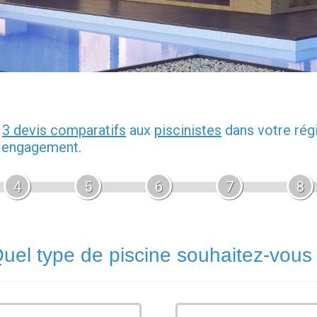
z
3 devis comparatifs
aux
piscinistes
dans votre rég
s engagement.
4
5
6
7
8
uel type de piscine souhaitez-vous