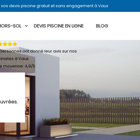
vos devis piscine gratuit et sans engagement à Vaux
 HORS-SOL
DEVIS PISCINE EN LIGNE
BLOG
personnes ont donné leur
avis sur nos
cinistes à Vaux
e moyenne:
4,9
/
5
?
ouvrées.