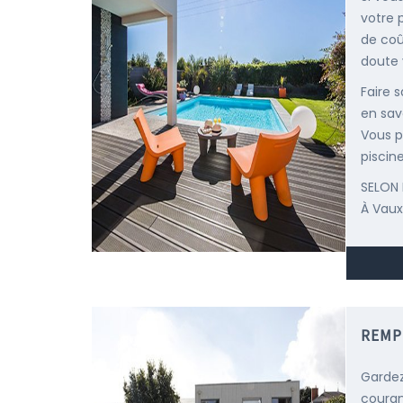
votre 
de coû
doute v
Faire 
en savo
Vous p
piscine
SELON 
À Vaux
REMP
Gardez
courant