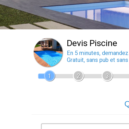
Devis Piscine
En 5 minutes, demande
Gratuit, sans pub et san
1
2
3
Q