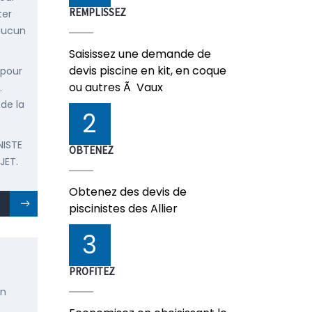
REMPLISSEZ
ter
 aucun
Saisissez une demande de
devis piscine en kit, en coque
 pour
ou autres Ã Vaux
.
 de la
2
NISTE
OBTENEZ
JET.
Obtenez des devis de
piscinistes des Allier
3
PROFITEZ
en