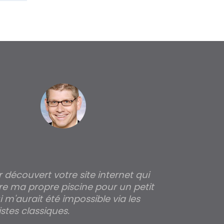
ir découvert votre site internet qui
Pour moi tout 
re ma propre piscine pour un petit
profondeur de
 m'aurait été impossible via les
les parois pour
stes classiques.