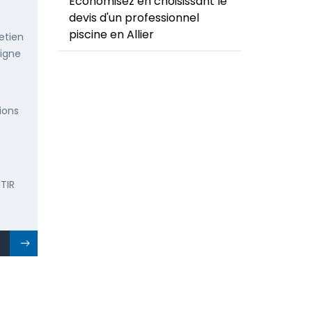
Economisez en choisissant le
devis d'un professionnel
piscine en Allier
etien
ligne
ions
TIR