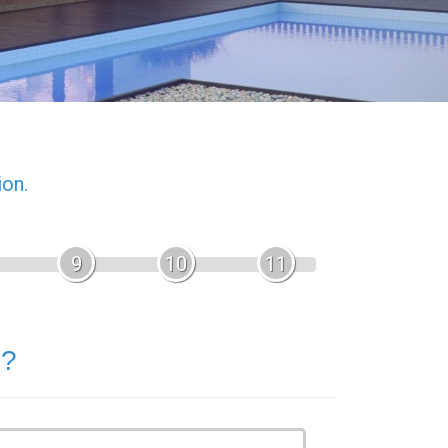
ion.
9
10
11
 ?