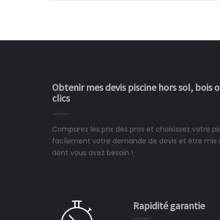
Obtenir mes devis piscine hors sol, bois 
clics
Comparez les prix des pros et choisissez votre pi
Le rêve devient enfin 
facilement votre demande de devis et être mis en
construit chez moi.
dont vous avez besoin !
 partagé, la joie de voir la
e ce plan d'eau, un livre
CHARLES
e pour la construction de la
Rapidité garantie
à on ne peut plus s'en passer.