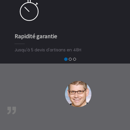
pidité garantie
Simple et 
qu'à 5 devis d'artisans en 48H
3 minutes s
devis travaux
trouver un ex
à Vauhallan
est