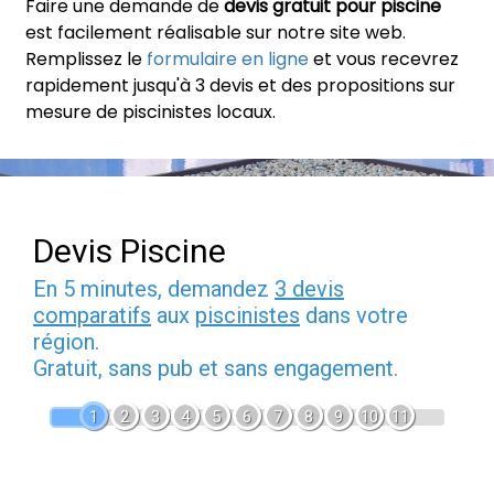
Faire une demande de
devis gratuit pour piscine
est facilement réalisable sur notre site web.
Remplissez le
formulaire en ligne
et vous recevrez
rapidement jusqu'à 3 devis et des propositions sur
mesure de piscinistes locaux.
Devis Piscine
En 5 minutes, demandez
3 devis
comparatifs
aux
piscinistes
dans votre
région.
Gratuit, sans pub et sans engagement.
1
2
3
4
5
6
7
8
9
10
11