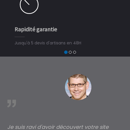
Rapidité garantie
Simple
Jusqu'à 5 devis d'artisans en 48H
3 minut
devis tr
trouver
à Tress
est
Je suis ravi d'avoir découvert votre site
Po