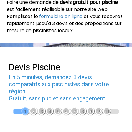
Faire une demande de
devis gratuit pour piscine
est facilement réalisable sur notre site web.
Remplissez le
formulaire en ligne
et vous recevrez
rapidement jusqu'à 3 devis et des propositions sur
mesure de piscinistes locaux.
Devis Piscine
En 5 minutes, demandez
3 devis
comparatifs
aux
piscinistes
dans votre
région.
Gratuit, sans pub et sans engagement.
1
2
3
4
5
6
7
8
9
10
11