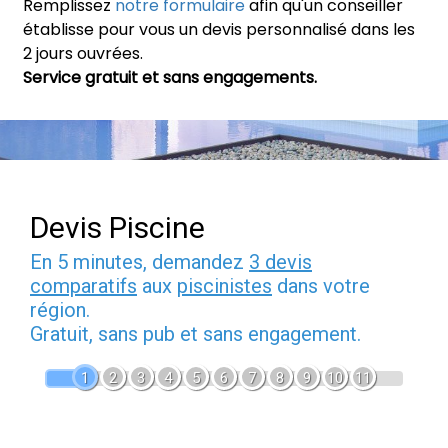
Remplissez
notre formulaire
afin qu'un conseiller
établisse pour vous un devis personnalisé dans les
2 jours ouvrées.
Service gratuit et sans engagements.
Devis Piscine
En 5 minutes, demandez
3 devis
comparatifs
aux
piscinistes
dans votre
région.
Gratuit, sans pub et sans engagement.
1
2
3
4
5
6
7
8
9
10
11