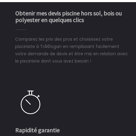
Obtenir mes devis piscine hors sol, bois ou
polyester en quelques clics
Comparez les prix des pros et choisissez votre
pisciniste à TrÃ©ogan en remplissant facilement
votre demande de devis et être mis en relation avec
le pisciniste dont vous avez besoin !
Rapidité garantie
Si