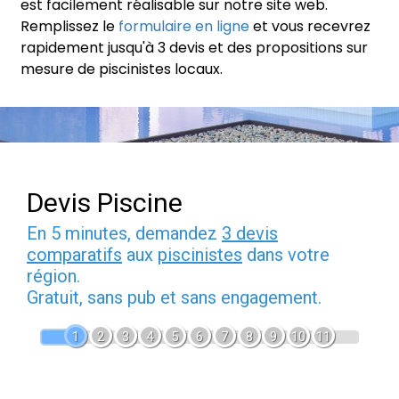
est facilement réalisable sur notre site web.
Remplissez le
formulaire en ligne
et vous recevrez
rapidement jusqu'à 3 devis et des propositions sur
mesure de piscinistes locaux.
Devis Piscine
En 5 minutes, demandez
3 devis
comparatifs
aux
piscinistes
dans votre
région.
Gratuit, sans pub et sans engagement.
1
2
3
4
5
6
7
8
9
10
11