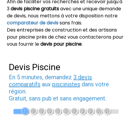
Afin de faciliter vos recherches et recevoir jusqu'à
3
devis piscine gratuits
avec une unique demande
de devis, nous mettons à votre disposition notre
comparateur de devis
sans frais.
Des entreprises de construction et des artisans
pour piscine près de chez vous contacterons pour
vous fournir le
devis pour piscine
.
Devis Piscine
En 5 minutes, demandez
3 devis
comparatifs
aux
piscinistes
dans votre
région.
Gratuit, sans pub et sans engagement.
1
2
3
4
5
6
7
8
9
10
11