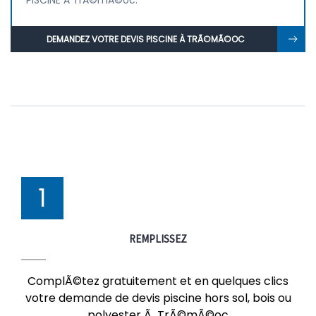
PISCINE À TrÃ©mÃ©oc.
DEMANDEZ VOTRE DEVIS PISCINE À TRÃ©MÃ©OC
1
REMPLISSEZ
ComplÃ©tez gratuitement et en quelques clics
votre demande de devis piscine hors sol, bois ou
polyester Ã TrÃ©mÃ©oc