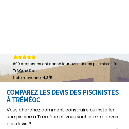
690
personnes ont donné leur
avis sur nos piscinistes à
TrÃ©mÃ©oc
Note moyenne:
4,3
/
5
COMPAREZ LES DEVIS DES PISCINISTES
À TRÉMÉOC
Vous cherchez comment construire ou installer
une piscine à Tréméoc et vous souhaitez recevoir
des devis ?