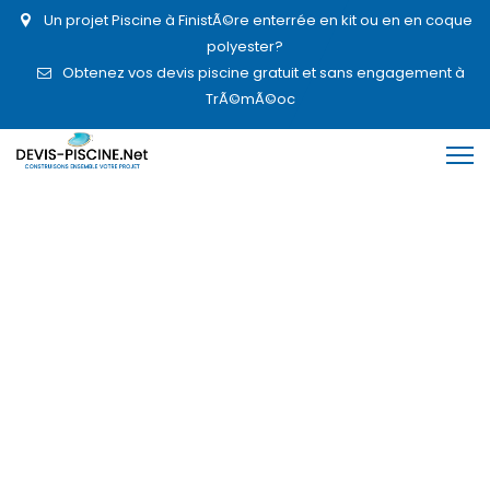
Un projet Piscine à FinistÃ©re enterrée en kit ou en en coque
polyester?
Obtenez vos devis piscine gratuit et sans engagement à
TrÃ©mÃ©oc