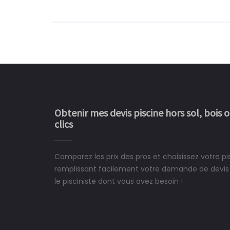
Obtenir mes devis piscine hors sol, bois 
clics
Comparez les prix des pros et choisissez votre p
Le rêve devient enfin 
remplissant facilement votre demande de devis 
construit chez moi.
le pisciniste dont vous avez besoin !
 partagé, la joie de voir la
e ce plan d'eau, un livre
CHARLES
e pour la construction de la