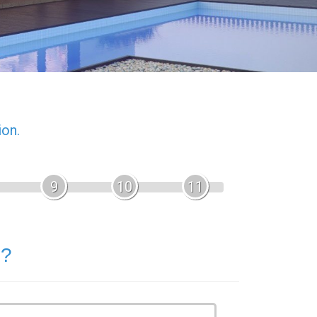
ion.
9
10
11
 ?