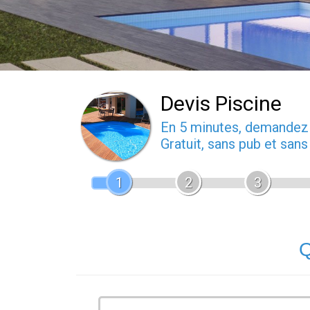
Devis Piscine
En 5 minutes, demande
Gratuit, sans pub et san
1
2
3
Q