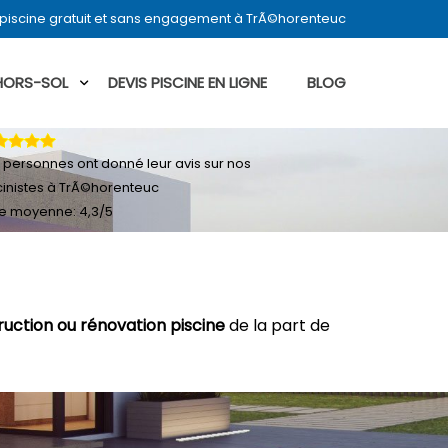
piscine gratuit et sans engagement à TrÃ©horenteuc
 HORS-SOL
DEVIS PISCINE EN LIGNE
BLOG
personnes ont donné leur
avis sur nos
cinistes à TrÃ©horenteuc
e moyenne:
4,3
/
5
ruction ou rénovation piscine
de la part de