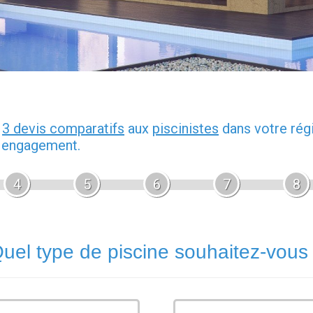
z
3 devis comparatifs
aux
piscinistes
dans votre rég
s engagement.
4
5
6
7
8
uel type de piscine souhaitez-vous