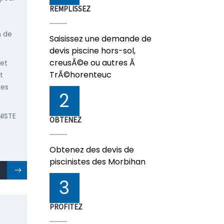
REMPLISSEZ
n de
Saisissez une demande de
devis piscine hors-sol,
creusÃ©e ou autres Ã
 et
TrÃ©horenteuc
t
res
2
NISTE
OBTENEZ
Obtenez des devis de
piscinistes des Morbihan
3
PROFITEZ