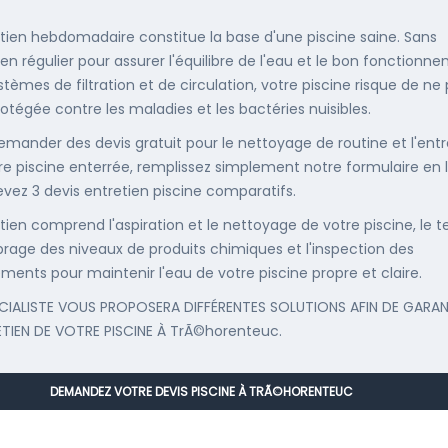
etien hebdomadaire constitue la base d'une piscine saine. Sans
ien régulier pour assurer l'équilibre de l'eau et le bon fonctionn
stèmes de filtration et de circulation, votre piscine risque de ne
rotégée contre les maladies et les bactéries nuisibles.
emander des devis gratuit pour le nettoyage de routine et l'entr
re piscine enterrée, remplissez simplement notre formulaire en 
evez 3 devis entretien piscine comparatifs.
etien comprend l'aspiration et le nettoyage de votre piscine, le t
librage des niveaux de produits chimiques et l'inspection des
ments pour maintenir l'eau de votre piscine propre et claire.
CIALISTE VOUS PROPOSERA DIFFÉRENTES SOLUTIONS AFIN DE GARAN
ETIEN DE VOTRE PISCINE À TrÃ©horenteuc.
DEMANDEZ VOTRE DEVIS PISCINE À TRÃ©HORENTEUC