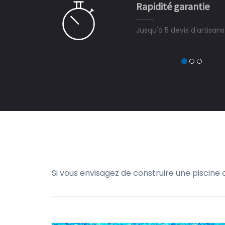
Simple et rapide
à on ne peut plus s'en passer.
3 minutes suffisent pou
devis travaux piscine hors
trouver un expert en pisci
à TrÃ©horenteuc
Si vous envisagez de construire une piscine