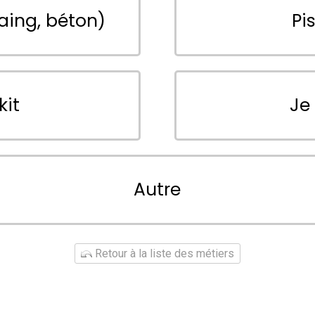
aing, béton)
Pi
kit
Je
Autre
Retour à la liste des métiers