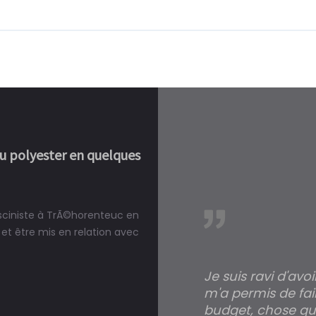
ou polyester en quelques
isciniste à TrÃ©horenteuc en
réalité, une piscine est bien
et être mis en relation avec
Je suis ravi d'avo
m'a permis de fai
budget, chose qui