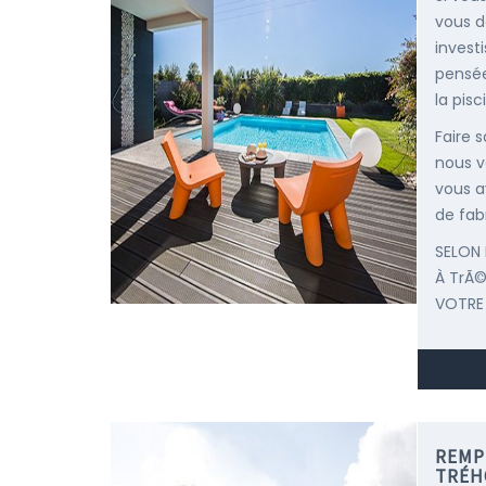
vous d
invest
pensée
la pisc
Faire 
nous v
vous a
de fab
SELON 
À TrÃ
VOTRE
REMP
TRÉH