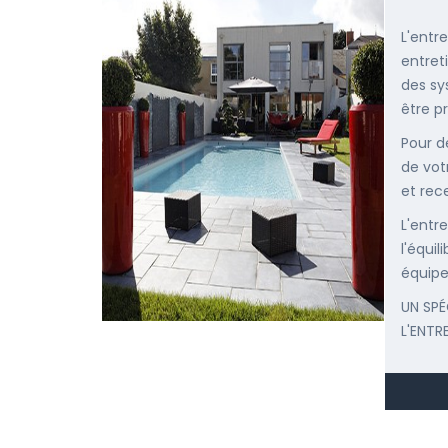
L'entr
entret
des sy
être p
Pour d
de vot
et rec
L'entr
l'équi
équipe
UN SPÉ
L'ENTR