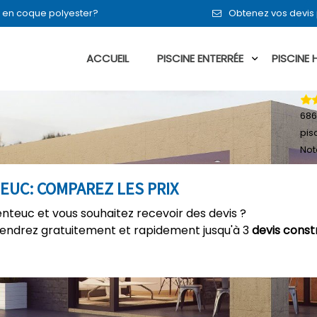
en en coque polyester?
Obtenez vos devis 
ACCUEIL
PISCINE ENTERRÉE
PISCINE
686
pis
Not
EUC: COMPAREZ LES PRIX
enteuc et vous souhaitez recevoir des devis ?
tiendrez gratuitement et rapidement jusqu'à 3
devis const