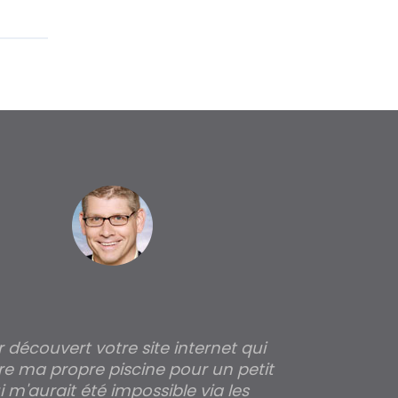
ir découvert votre site internet qui
Pour moi tout 
re ma propre piscine pour un petit
profondeur de
 m'aurait été impossible via les
les parois pour