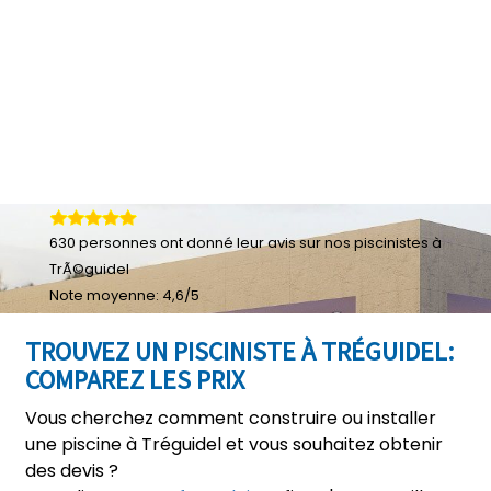
630
personnes ont donné leur
avis sur nos piscinistes à
TrÃ©guidel
Note moyenne:
4,6
/
5
TROUVEZ UN PISCINISTE À TRÉGUIDEL:
COMPAREZ LES PRIX
Vous cherchez comment construire ou installer
une piscine à Tréguidel et vous souhaitez obtenir
des devis ?