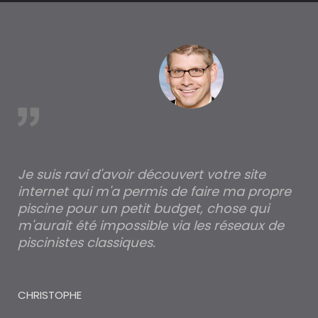
est
Je suis ravi d'avoir découvert votre site
Po
internet qui m'a permis de faire ma propre
pa
piscine pour un petit budget, chose qui
lé
m'aurait été impossible via les réseaux de
au
piscinistes classiques.
THI
CHRISTOPHE