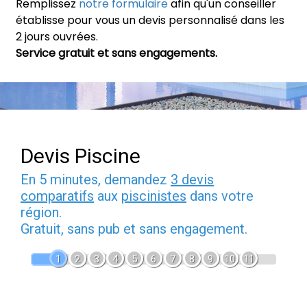
Remplissez
notre formulaire
afin qu'un conseiller
établisse pour vous un devis personnalisé dans les
2 jours ouvrées.
Service gratuit et sans engagements.
Devis Piscine
En 5 minutes, demandez
3 devis
comparatifs
aux
piscinistes
dans votre
région.
Gratuit, sans pub et sans engagement.
1
2
3
4
5
6
7
8
9
10
11