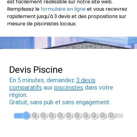
est facilement réalisable sur notre site web.
Remplissez le
formulaire en ligne
et vous recevrez
rapidement jusqu'à 3 devis et des propositions sur
mesure de piscinistes locaux.
Devis Piscine
En 5 minutes, demandez
3 devis
comparatifs
aux
piscinistes
dans votre
région.
Gratuit, sans pub et sans engagement.
1
2
3
4
5
6
7
8
9
10
11