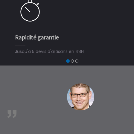
Rapidité garantie
Simple 
Jusqu'à 5 devis d'artisans en 48H
3 minute
devis tra
trouver u
à TrÃ©gl
est