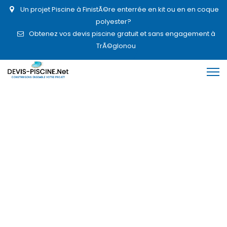
Un projet Piscine à FinistÃ©re enterrée en kit ou en en coque
polyester?
Obtenez vos devis piscine gratuit et sans engagement à
TrÃ©glonou