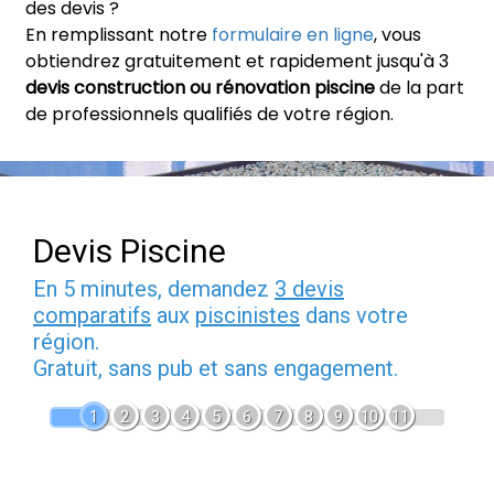
des devis ?
En remplissant notre
formulaire en ligne
, vous
obtiendrez gratuitement et rapidement jusqu'à 3
devis construction ou rénovation piscine
de la part
de professionnels qualifiés de votre région.
Devis Piscine
En 5 minutes, demandez
3 devis
comparatifs
aux
piscinistes
dans votre
région.
Gratuit, sans pub et sans engagement.
1
2
3
4
5
6
7
8
9
10
11