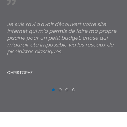
est
Je suis ravi d'avoir découvert votre site
Po
internet qui m'a permis de faire ma propre
pa
piscine pour un petit budget, chose qui
lé
m'aurait été impossible via les réseaux de
au
piscinistes classiques.
THI
CHRISTOPHE