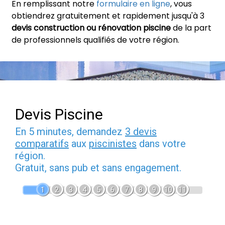
En remplissant notre
formulaire en ligne
, vous
obtiendrez gratuitement et rapidement jusqu'à 3
devis construction ou rénovation piscine
de la part
de professionnels qualifiés de votre région.
Devis Piscine
En 5 minutes, demandez
3 devis
comparatifs
aux
piscinistes
dans votre
région.
Gratuit, sans pub et sans engagement.
1
2
3
4
5
6
7
8
9
10
11