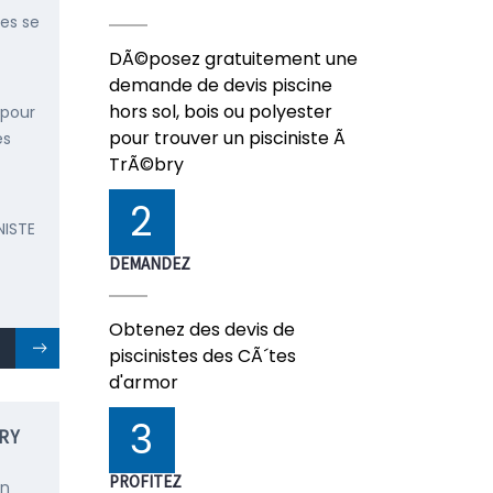
ées se
DÃ©posez gratuitement une
demande de devis piscine
hors sol, bois ou polyester
 pour
pour trouver un pisciniste Ã
es
TrÃ©bry
2
NISTE
DEMANDEZ
Obtenez des devis de
piscinistes des CÃ´tes
d'armor
3
RY
PROFITEZ
en