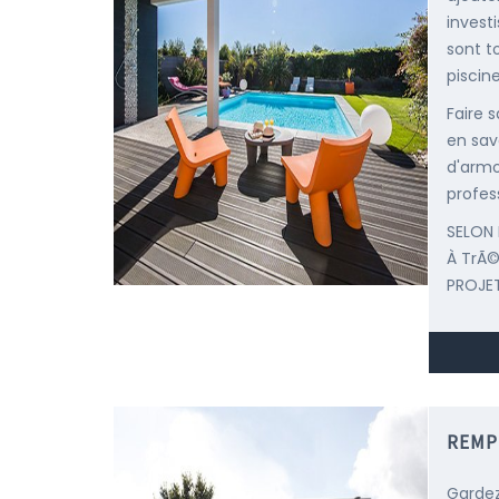
invest
sont t
piscine
Faire 
en sav
d'armo
profes
SELON 
À TrÃ
PROJET
REMP
Gardez