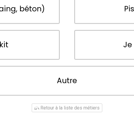
aing, béton)
Pi
kit
Je
Autre
Retour à la liste des métiers