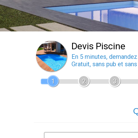
Devis Piscine
En 5 minutes, demande
Gratuit, sans pub et san
1
2
3
Q