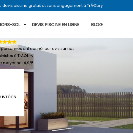
 devis piscine gratuit et sans engagement à TrÃ©bry
 HORS-SOL
DEVIS PISCINE EN LIGNE
BLOG
personnes ont donné leur
avis sur nos
cinistes à TrÃ©bry
e moyenne:
4,9
/
5
ouvrées.