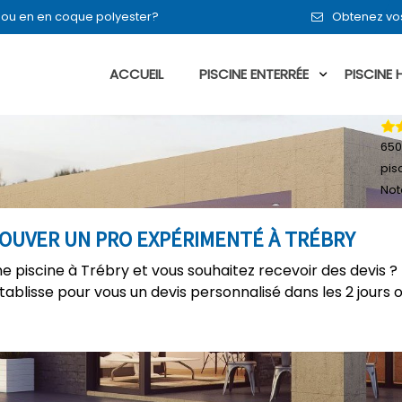
t ou en en coque polyester?
Obtenez vos
ACCUEIL
PISCINE ENTERRÉE
PISCINE
650
pis
Not
ROUVER UN PRO EXPÉRIMENTÉ À TRÉBRY
 piscine à Trébry et vous souhaitez recevoir des devis ?
établisse pour vous un devis personnalisé dans les 2 jours 