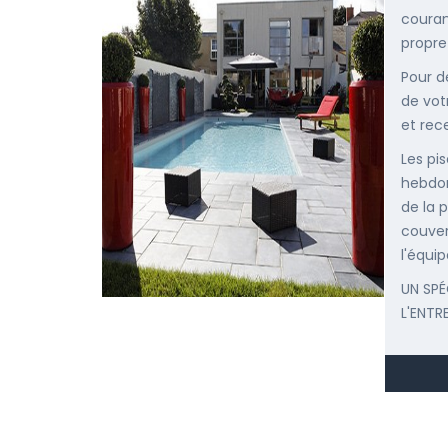
courant
propre
Pour d
de vot
et rec
Les pis
hebdom
de la p
couver
l'équip
UN SPÉ
L'ENTR