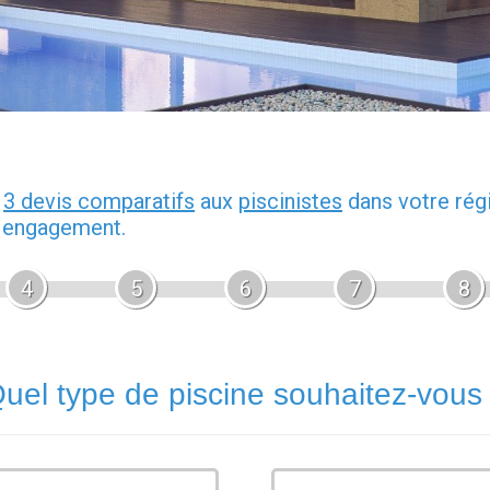
z
3 devis comparatifs
aux
piscinistes
dans votre rég
s engagement.
4
5
6
7
8
uel type de piscine souhaitez-vous