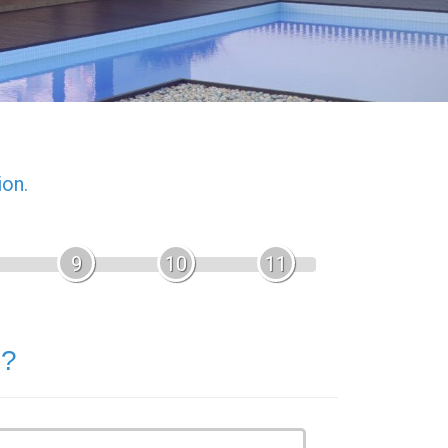
ion.
9
10
11
 ?