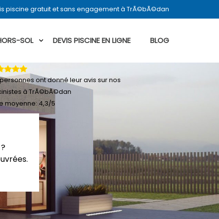
is piscine gratuit et sans engagement à TrÃ©bÃ©dan
 HORS-SOL
DEVIS PISCINE EN LIGNE
BLOG
personnes ont donné leur
avis sur nos
cinistes à TrÃ©bÃ©dan
e moyenne:
4,3
/
5
 ?
ouvrées.