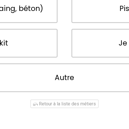
aing, béton)
Pi
kit
Je
Autre
Retour à la liste des métiers