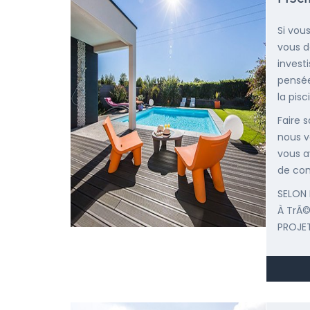
Si vou
vous d
invest
pensée
la pisc
Faire 
nous v
vous a
de con
SELON 
À TrÃ
PROJET