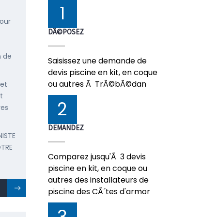
1
pour
DÃ©POSEZ
n de
Saisissez une demande de
devis piscine en kit, en coque
ou autres Ã TrÃ©bÃ©dan
 et
t
2
res
DEMANDEZ
NISTE
OTRE
Comparez jusqu'Ã 3 devis
piscine en kit, en coque ou
autres des installateurs de
piscine des CÃ´tes d'armor
3