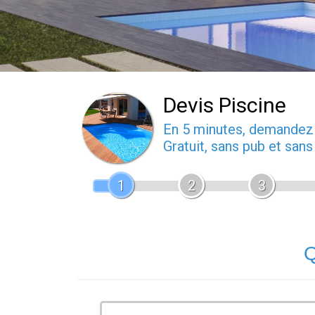
Devis Piscine
En 5 minutes, demande
Gratuit, sans pub et san
1
2
3
Q