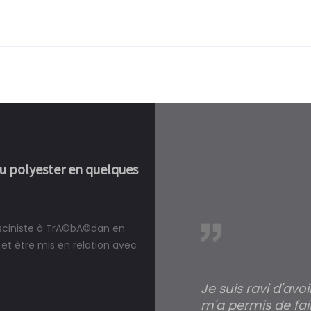
ou polyester en quelques
pisciniste à TrÃ©bÃ©dan en
réalité, une piscine est bien
et être mis en relation avec
Je suis ravi d'avo
m'a permis de fai