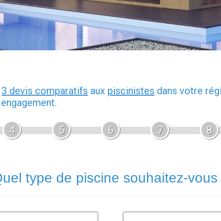
z
3 devis comparatifs
aux
piscinistes
dans votre rég
s engagement.
4
5
6
7
8
uel type de piscine souhaitez-vous