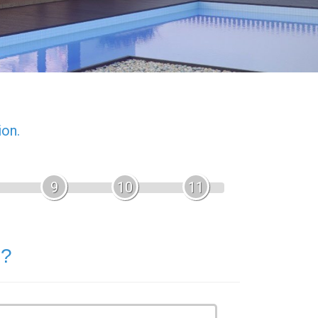
ion.
9
10
11
 ?