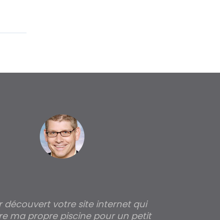
ir découvert votre site internet qui
Pour moi tout 
re ma propre piscine pour un petit
profondeur de