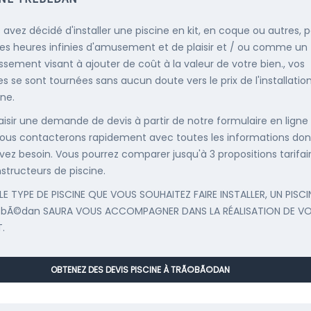
s avez décidé d'installer une piscine en kit, en coque ou autres, 
es heures infinies d'amusement et de plaisir et / ou comme un
issement visant à ajouter de coût à la valeur de votre bien., vos
s se sont tournées sans aucun doute vers le prix de l'installatio
ine.
saisir une demande de devis à partir de notre formulaire en ligne
ous contacterons rapidement avec toutes les informations don
vez besoin. Vous pourrez comparer jusqu'à 3 propositions tarifai
structeurs de piscine.
LE TYPE DE PISCINE QUE VOUS SOUHAITEZ FAIRE INSTALLER, UN PISCI
©bÃ©dan SAURA VOUS ACCOMPAGNER DANS LA RÉALISATION DE V
.
OBTENEZ DES DEVIS PISCINE À TRÃ©BÃ©DAN