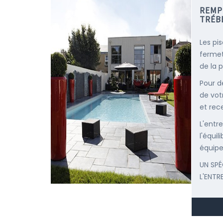
REMP
TRÉB
Les pi
fermet
de la p
Pour d
de vot
et rec
L'entr
l'équi
équipe
UN SPÉ
L'ENTR