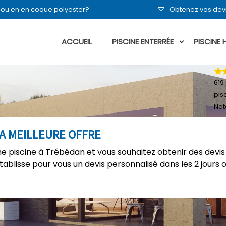
t ou en en coque polyester?
Obtenez vos dev
ACCUEIL
PISCINE ENTERRÉE
PISCINE
619
pis
Not
LA MEILLEURE OFFRE
 piscine à Trébédan et vous souhaitez obtenir des devis
établisse pour vous un devis personnalisé dans les 2 jours 