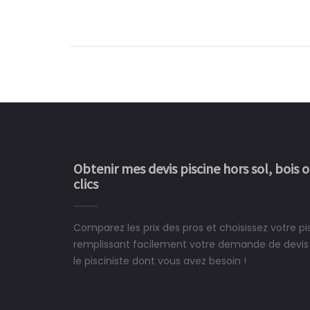
Obtenir mes devis piscine hors sol, bois 
clics
Comparez les prix des pros et choisissez votre 
Le rêve devient enfin 
remplissant facilement votre demande de devis 
construit chez moi.
le pisciniste dont vous avez besoin !
 partagé, la joie de voir la
e ce plan d'eau, un livre
CHARLES