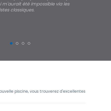
 m'aurait été impossible via les
les parois pour
stes classiques.
THIERRY
uvelle piscine, vous trouverez d'excellentes