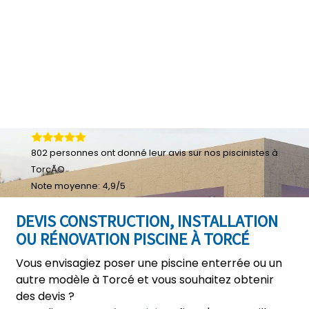
802
personnes ont donné leur
avis sur nos piscinistes à
TorcÃ©
Note moyenne:
4,9
/
5
DEVIS CONSTRUCTION, INSTALLATION
OU RÉNOVATION PISCINE À TORCÉ
Vous envisagiez poser une piscine enterrée ou un
autre modèle à Torcé et vous souhaitez obtenir
des devis ?