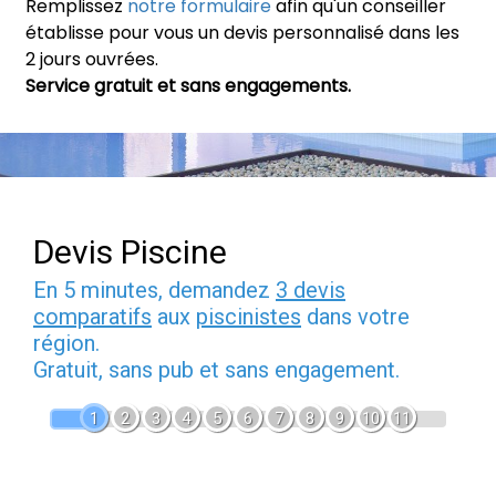
Remplissez
notre formulaire
afin qu'un conseiller
établisse pour vous un devis personnalisé dans les
2 jours ouvrées.
Service gratuit et sans engagements.
Devis Piscine
En 5 minutes, demandez
3 devis
comparatifs
aux
piscinistes
dans votre
région.
Gratuit, sans pub et sans engagement.
1
2
3
4
5
6
7
8
9
10
11