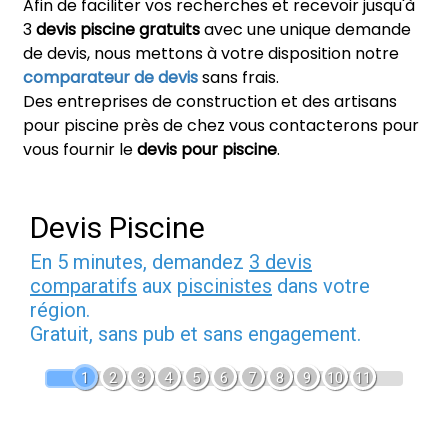
Afin de faciliter vos recherches et recevoir jusqu'à
3
devis piscine gratuits
avec une unique demande
de devis, nous mettons à votre disposition notre
comparateur de devis
sans frais.
Des entreprises de construction et des artisans
pour piscine près de chez vous contacterons pour
vous fournir le
devis pour piscine
.
Devis Piscine
En 5 minutes, demandez
3 devis
comparatifs
aux
piscinistes
dans votre
région.
Gratuit, sans pub et sans engagement.
1
2
3
4
5
6
7
8
9
10
11