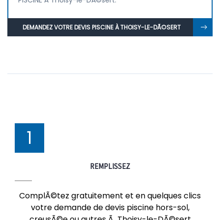
PISCINE À Thoisy-le-DÃ©sert.
DEMANDEZ VOTRE DEVIS PISCINE À THOISY-LE-DÃ©SERT
1
REMPLISSEZ
ComplÃ©tez gratuitement et en quelques clics
votre demande de devis piscine hors-sol,
creusÃ©e ou autres Ã Thoisy-le-DÃ©sert