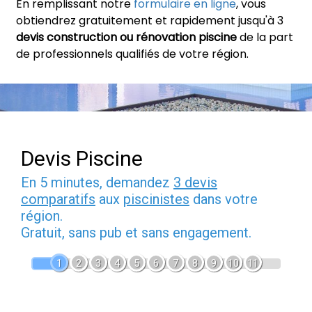
En remplissant notre
formulaire en ligne
, vous
obtiendrez gratuitement et rapidement jusqu'à 3
devis construction ou rénovation piscine
de la part
de professionnels qualifiés de votre région.
Devis Piscine
En 5 minutes, demandez
3 devis
comparatifs
aux
piscinistes
dans votre
région.
Gratuit, sans pub et sans engagement.
1
2
3
4
5
6
7
8
9
10
11