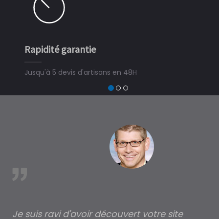
Rapidité garantie
Simple
Jusqu'à 5 devis d'artisans en 48H
3 minut
devis tr
trouver
à Thois
est
Je suis ravi d'avoir découvert votre site
Po