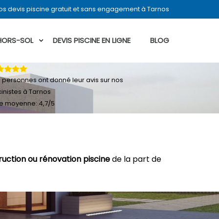
s devis piscine gratuit et sans engagement à Tarnos
 HORS-SOL
DEVIS PISCINE EN LIGNE
BLOG
4
personnes ont donné leur
avis sur nos
cinistes à Tarnos
e moyenne:
4,7
/
5
ruction ou rénovation piscine
de la part de