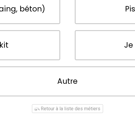
aing, béton)
Pi
kit
Je
Autre
Retour à la liste des métiers