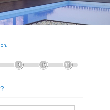
ion.
9
10
11
 ?