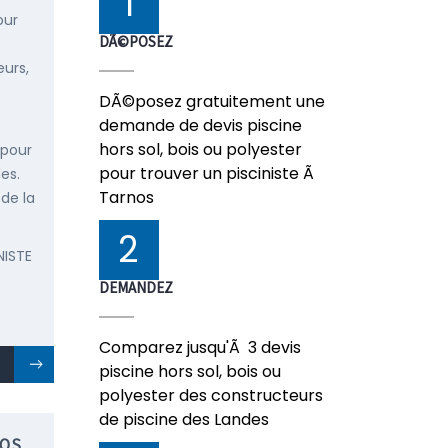
1
our
DÃ©POSEZ
urs,
DÃ©posez gratuitement une
demande de devis piscine
hors sol, bois ou polyester
 pour
pour trouver un pisciniste Ã
es.
Tarnos
 de la
2
NISTE
DEMANDEZ
Comparez jusqu'Ã 3 devis
piscine hors sol, bois ou
polyester des constructeurs
de piscine des Landes
NOS