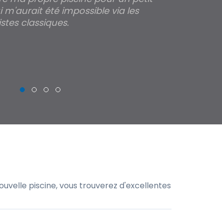
 m'aurait été impossible via les
les parois pour
stes classiques.
THIERRY
uvelle piscine, vous trouverez d'excellentes