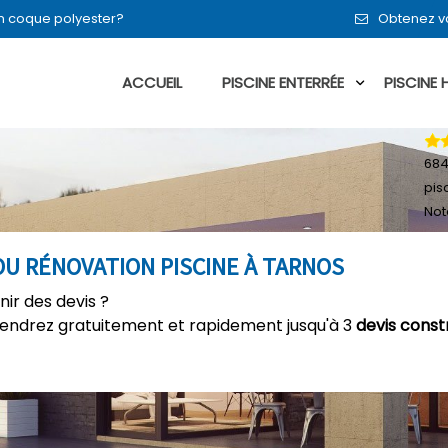
en coque polyester?
Obtenez vo
ACCUEIL
PISCINE ENTERRÉE
PISCINE
68
pis
Not
OU RÉNOVATION PISCINE À TARNOS
nir des devis ?
tiendrez gratuitement et rapidement jusqu'à 3
devis const