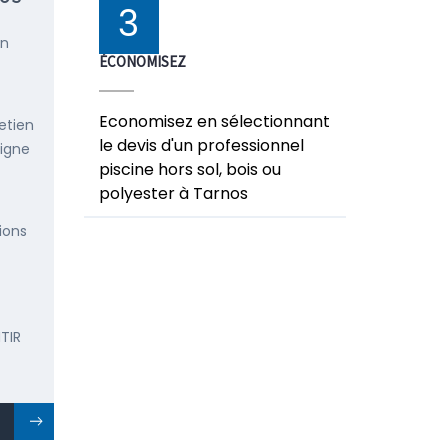
3
en
ÉCONOMISEZ
Economisez en sélectionnant
etien
le devis d'un professionnel
ligne
piscine hors sol, bois ou
polyester à Tarnos
ions
TIR