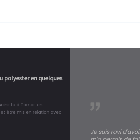
ou polyester en quelques
sciniste à Tarnos en
réalité, une piscine est bien
et être mis en relation avec
Je suis ravi d'avo
m'a permis de fai