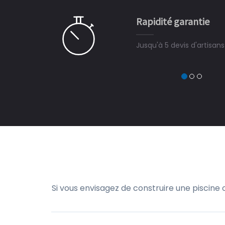
CHARLES
e pour la construction de la
Rapidité garantie
à on ne peut plus s'en passer.
Jusqu'à 5 devis d'artisan
Si vous envisagez de construire une piscine