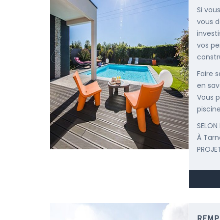
Si vous
vous d
invest
vos pe
constr
Faire 
en savo
Vous p
piscine
SELON 
À Tar
PROJET
REMP