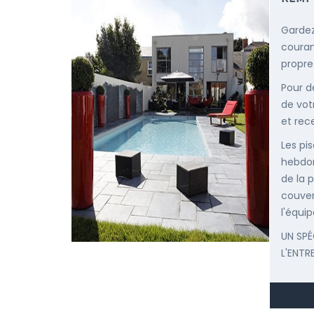
Gardez
courant
propre
Pour d
de vot
et rec
Les pis
hebdom
de la p
couver
l'équip
UN SPÉ
L'ENTR