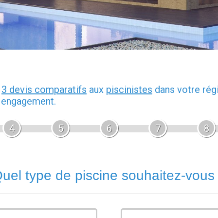
z
3 devis comparatifs
aux
piscinistes
dans votre rég
s engagement.
4
5
6
7
8
uel type de piscine souhaitez-vous