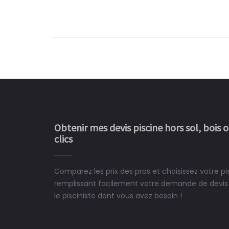
Obtenir mes devis piscine hors sol, bois 
clics
Comparez les prix des pros et choisissez votre pi
Le rêve devient enfin 
remplissant facilement votre demande de devis 
construit chez moi.
le pisciniste dont vous avez besoin !
 partagé, la joie de voir la
e ce plan d'eau, un livre