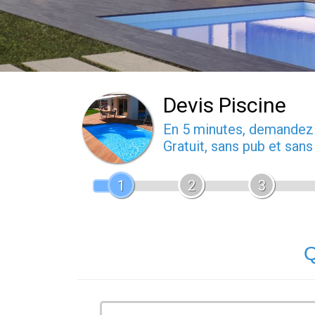
Devis Piscine
En 5 minutes, demande
Gratuit, sans pub et san
1
2
3
Q