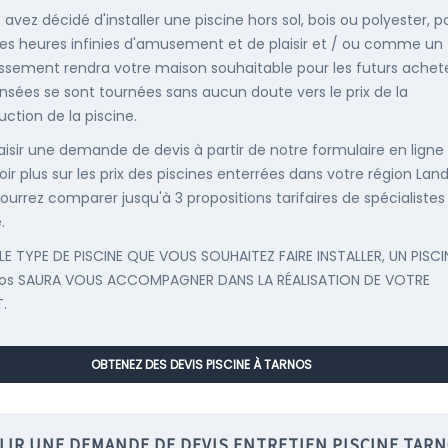
 avez décidé d'installer une piscine hors sol, bois ou polyester, p
es heures infinies d'amusement et de plaisir et / ou comme un
issement rendra votre maison souhaitable pour les futurs achete
nsées se sont tournées sans aucun doute vers le prix de la
uction de la piscine.
saisir une demande de devis à partir de notre formulaire en ligne
ir plus sur les prix des piscines enterrées dans votre région Land
ourrez comparer jusqu'à 3 propositions tarifaires de spécialistes
.
LE TYPE DE PISCINE QUE VOUS SOUHAITEZ FAIRE INSTALLER, UN PISCI
nos SAURA VOUS ACCOMPAGNER DANS LA RÉALISATION DE VOTRE
.
OBTENEZ DES DEVIS PISCINE À TARNOS
LIR UNE DEMANDE DE DEVIS ENTRETIEN PISCINE TAR