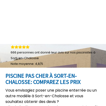
666
personnes ont donné leur
avis sur nos piscinistes à
Sort-en-Chalosse
Note moyenne:
4,8
/
5
PISCINE PAS CHER À SORT-EN-
CHALOSSE: COMPAREZ LES PRIX
Vous envisagiez poser une piscine enterrée ou un
autre modèle à Sort-en-Chalosse et vous
souhaitez obtenir des devis ?