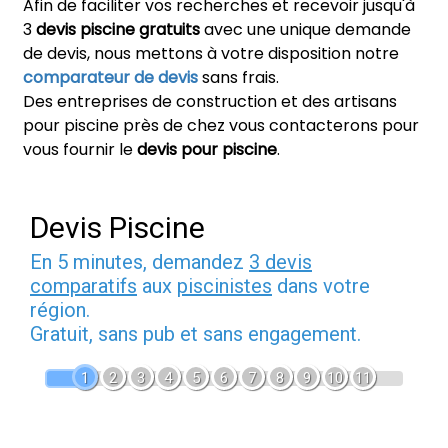
Afin de faciliter vos recherches et recevoir jusqu'à
3
devis piscine gratuits
avec une unique demande
de devis, nous mettons à votre disposition notre
comparateur de devis
sans frais.
Des entreprises de construction et des artisans
pour piscine près de chez vous contacterons pour
vous fournir le
devis pour piscine
.
Devis Piscine
En 5 minutes, demandez
3 devis
comparatifs
aux
piscinistes
dans votre
région.
Gratuit, sans pub et sans engagement.
1
2
3
4
5
6
7
8
9
10
11