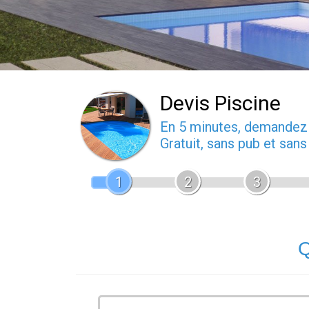
Devis Piscine
En 5 minutes, demande
Gratuit, sans pub et san
1
2
3
Q