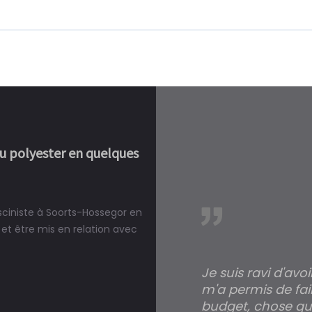
ou polyester en quelques
isciniste à Soorts-Hossegor en
réalité, une piscine est bien
et être mis en relation avec
Je suis ravi d'avo
m'a permis de fai
budget, chose qui