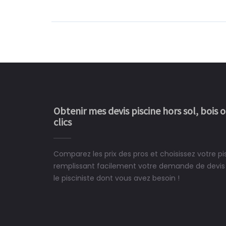
Obtenir mes devis piscine hors sol, bois 
clics
Comparez les prix des pros et choisissez votre p
Le rêve devient enfin 
remplissant facilement votre demande de devis 
construit chez moi.
le pisciniste dont vous avez besoin !
 partagé, la joie de voir la
e ce plan d'eau, un livre
CHARLES
e pour la construction de la