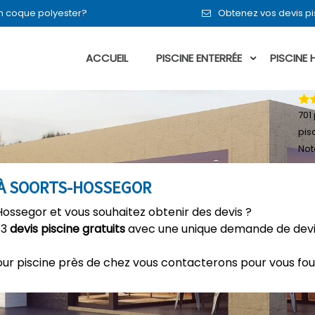
en coque polyester?
Obtenez vos devis p
ACCUEIL
PISCINE ENTERRÉE
PISCINE
701
pis
Not
 À SOORTS-HOSSEGOR
Hossegor et vous souhaitez obtenir des devis ?
 3
devis piscine gratuits
avec une unique demande de devis
our piscine près de chez vous contacterons pour vous fou