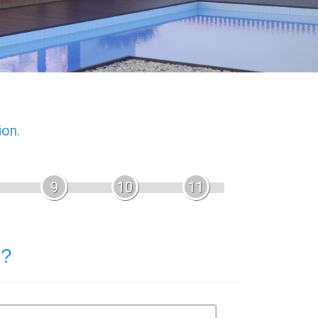
ion.
9
10
11
 ?