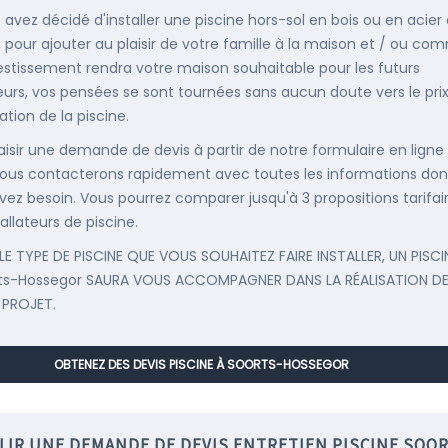
s avez décidé d'installer une piscine hors-sol en bois ou en acier
, pour ajouter au plaisir de votre famille à la maison et / ou co
estissement rendra votre maison souhaitable pour les futurs
urs, vos pensées se sont tournées sans aucun doute vers le pri
llation de la piscine.
saisir une demande de devis à partir de notre formulaire en ligne
ous contacterons rapidement avec toutes les informations don
vez besoin. Vous pourrez comparer jusqu'à 3 propositions tarifai
allateurs de piscine.
LE TYPE DE PISCINE QUE VOUS SOUHAITEZ FAIRE INSTALLER, UN PISCI
ts-Hossegor SAURA VOUS ACCOMPAGNER DANS LA RÉALISATION D
 PROJET.
OBTENEZ DES DEVIS PISCINE À SOORTS-HOSSEGOR
LIR UNE DEMANDE DE DEVIS ENTRETIEN PISCINE SOOR