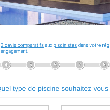
z
3 devis comparatifs
aux
piscinistes
dans votre rég
s engagement.
4
5
6
7
8
uel type de piscine souhaitez-vous