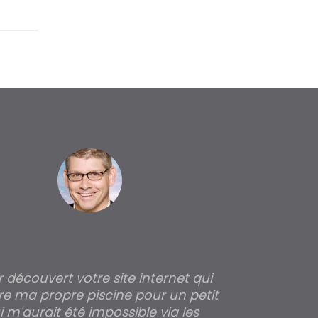
ir découvert votre site internet qui
Pour moi tout 
re ma propre piscine pour un petit
profondeur de
 m'aurait été impossible via les
les parois pour