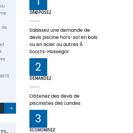
1
 ou
DÃ©POSEZ
mme
x de
Saisissez une demande de
devis piscine hors-sol en bois
ou en acier ou autres Ã
 et
Soorts-Hossegor
t
res
2
NISTE
DEMANDEZ
E
Obtenez des devis de
piscinistes des Landes
3
ÉCONOMISEZ
TS-