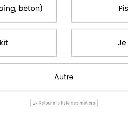
aing, béton)
Pi
kit
Je
Autre
Retour à la liste des métiers