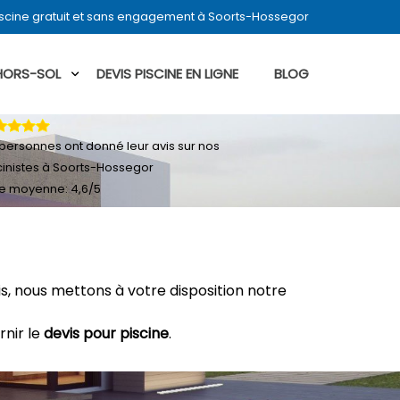
iscine gratuit et sans engagement à Soorts-Hossegor
 HORS-SOL
DEVIS PISCINE EN LIGNE
BLOG
personnes ont donné leur
avis sur nos
cinistes à Soorts-Hossegor
e moyenne:
4,6
/
5
, nous mettons à votre disposition notre
rnir le
devis pour piscine
.