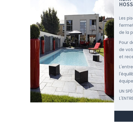
HOSS
Les pi
fermet
de la p
Pour d
de vot
et rec
L'entr
l'équi
équipe
UN SPÉ
L'ENTR