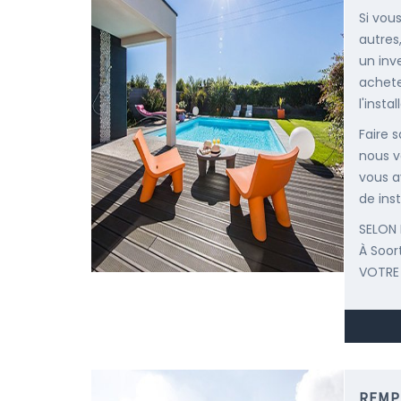
Si vou
autres
un inv
achete
l'insta
Faire 
nous v
vous a
de inst
SELON 
À Soor
VOTRE
REMP