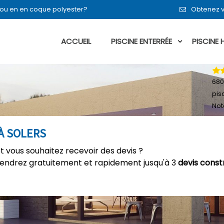
t ou en en coque polyester?
Obtenez v
ACCUEIL
PISCINE ENTERRÉE
PISCINE
680
pis
Not
À SOLERS
et vous souhaitez recevoir des devis ?
tiendrez gratuitement et rapidement jusqu'à 3
devis const