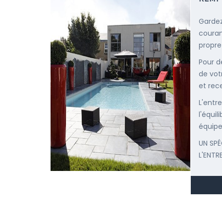
Gardez
courant
propre
Pour d
de vot
et rec
L'entr
l'équi
équipe
UN SPÉ
L'ENTR