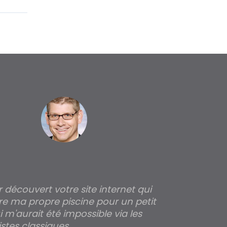
ir découvert votre site internet qui
Pour moi tout 
re ma propre piscine pour un petit
profondeur de
 m'aurait été impossible via les
les parois pour
stes classiques.