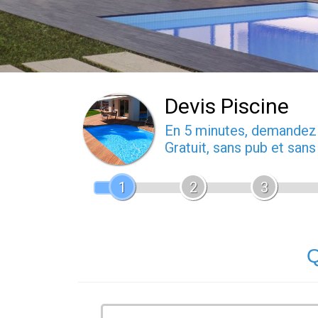
Devis Piscine
En 5 minutes, demande
Gratuit, sans pub et san
1
2
3
Q