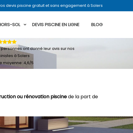
os devis piscine gratuit et sans engagement à Solers
 HORS-SOL
DEVIS PISCINE EN LIGNE
BLOG
personnes ont donné leur
avis sur nos
cinistes à Solers
e moyenne:
4,6
/
5
ruction ou rénovation piscine
de la part de