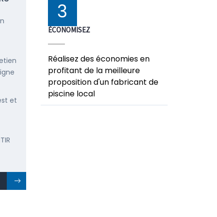
3
en
ÉCONOMISEZ
Réalisez des économies en
etien
profitant de la meilleure
ligne
proposition d'un fabricant de
piscine local
est et
TIR