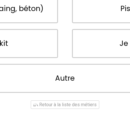
aing, béton)
Pi
kit
Je
Autre
Retour à la liste des métiers