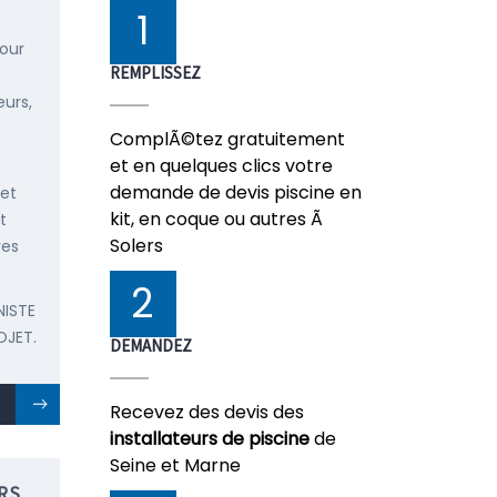
1
pour
REMPLISSEZ
urs,
ComplÃ©tez gratuitement
et en quelques clics votre
demande de devis piscine en
 et
kit, en coque ou autres Ã
t
Solers
res
2
NISTE
OJET.
DEMANDEZ
Recevez des devis des
installateurs de piscine
de
Seine et Marne
RS