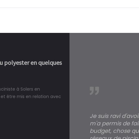
ou polyester en quelques
ciniste à Solers en
réalité, une piscine est bien
et être mis en relation avec
Je suis ravi d'avo
m'a permis de fai
budget, chose qui
réseaux de piscini