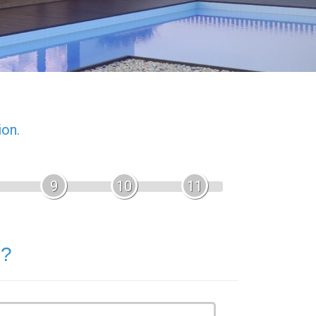
ion.
9
10
11
 ?