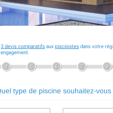
z
3 devis comparatifs
aux
piscinistes
dans votre rég
s engagement.
4
5
6
7
8
uel type de piscine souhaitez-vous