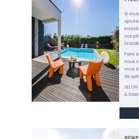
Si vou
ajoute
invest
vos pe
l'insta
Faire 
nous v
vous a
de spéc
SELON 
À Sole
REMP