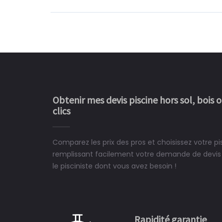
Obtenir mes devis piscine hors sol, bois 
clics
Comparez les prix des pros et choisissez votre pis
Le rêve devient enfin 
remplissant facilement votre demande de devis 
construit chez moi.
le pisciniste dont vous avez besoin !
 partagé, la joie de voir la
e ce plan d'eau, un livre
CHARLES
e pour la construction de la
Rapidité garantie
à on ne peut plus s'en passer.