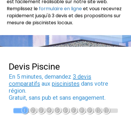
est facilement réalisable sur notre site web.
Remplissez le
formulaire en ligne
et vous recevrez
rapidement jusqu'à 3 devis et des propositions sur
mesure de piscinistes locaux.
Devis Piscine
En 5 minutes, demandez
3 devis
comparatifs
aux
piscinistes
dans votre
région.
Gratuit, sans pub et sans engagement.
1
2
3
4
5
6
7
8
9
10
11