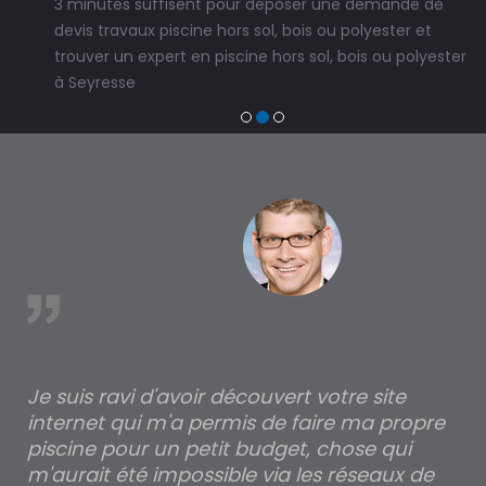
3 minutes suffisent pour déposer une demande de
devis travaux piscine hors sol, bois ou polyester et
trouver un expert en piscine hors sol, bois ou polyester
à Seyresse
est
Je suis ravi d'avoir découvert votre site
Po
internet qui m'a permis de faire ma propre
pa
piscine pour un petit budget, chose qui
lé
m'aurait été impossible via les réseaux de
au