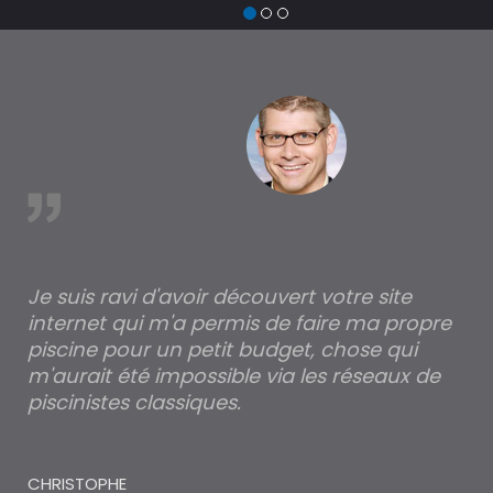
est
Je suis ravi d'avoir découvert votre site
Po
internet qui m'a permis de faire ma propre
pa
piscine pour un petit budget, chose qui
lé
m'aurait été impossible via les réseaux de
au
piscinistes classiques.
THI
CHRISTOPHE