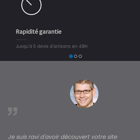
Rapidité garantie
Simple 
Jusqu'à 5 devis d'artisans en 48H
3 minute
devis tra
trouver u
à Serres
est
Je suis ravi d'avoir découvert votre site
Po