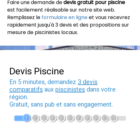
Faire une demande de
devis gratuit pour piscine
est facilement réalisable sur notre site web.
Remplissez le
formulaire en ligne
et vous recevrez
rapidement jusqu'à 3 devis et des propositions sur
mesure de piscinistes locaux.
Devis Piscine
En 5 minutes, demandez
3 devis
comparatifs
aux
piscinistes
dans votre
région.
Gratuit, sans pub et sans engagement.
1
2
3
4
5
6
7
8
9
10
11