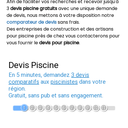
Afin de faciliter vos recherches et recevoir jusqu'à
3
devis piscine gratuits
avec une unique demande
de devis, nous mettons à votre disposition notre
comparateur de devis
sans frais.
Des entreprises de construction et des artisans
pour piscine près de chez vous contacterons pour
vous fournir le
devis pour piscine
.
Devis Piscine
En 5 minutes, demandez
3 devis
comparatifs
aux
piscinistes
dans votre
région.
Gratuit, sans pub et sans engagement.
1
2
3
4
5
6
7
8
9
10
11