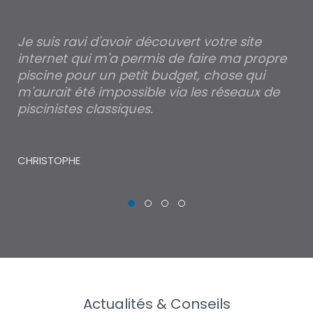
est
Je suis ravi d'avoir découvert votre site
Po
internet qui m'a permis de faire ma propre
pa
piscine pour un petit budget, chose qui
lé
m'aurait été impossible via les réseaux de
au
piscinistes classiques.
THI
CHRISTOPHE