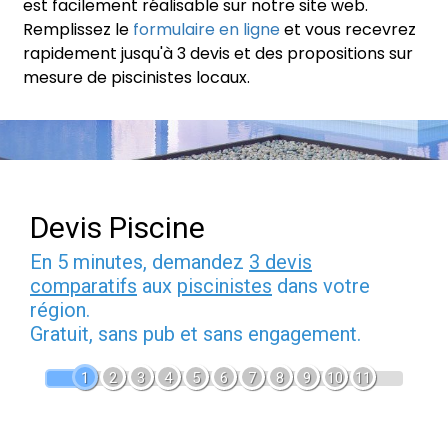
est facilement réalisable sur notre site web.
Remplissez le
formulaire en ligne
et vous recevrez
rapidement jusqu'à 3 devis et des propositions sur
mesure de piscinistes locaux.
Devis Piscine
En 5 minutes, demandez
3 devis
comparatifs
aux
piscinistes
dans votre
région.
Gratuit, sans pub et sans engagement.
1
2
3
4
5
6
7
8
9
10
11