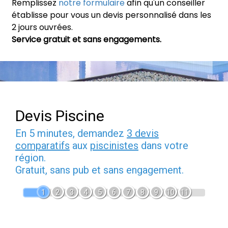
Remplissez
notre formulaire
afin qu'un conseiller
établisse pour vous un devis personnalisé dans les
2 jours ouvrées.
Service gratuit et sans engagements.
Devis Piscine
En 5 minutes, demandez
3 devis
comparatifs
aux
piscinistes
dans votre
région.
Gratuit, sans pub et sans engagement.
1
2
3
4
5
6
7
8
9
10
11