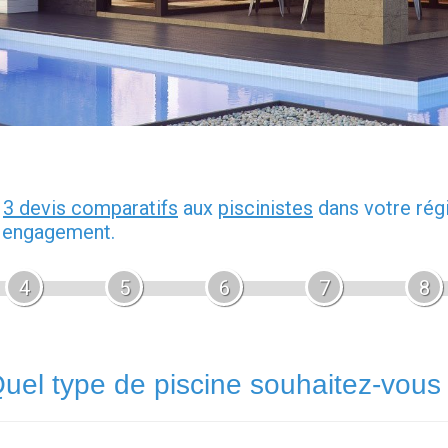
z
3 devis comparatifs
aux
piscinistes
dans votre rég
s engagement.
4
5
6
7
8
uel type de piscine souhaitez-vous