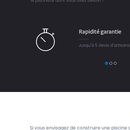
le pisciniste dont vous avez besoin !
 partagé, la joie de voir la
e ce plan d'eau, un livre
CHARLES
e pour la construction de la
Rapidité garantie
à on ne peut plus s'en passer.
Jusqu'à 5 devis d'artisan
Si vous envisagez de construire une piscine