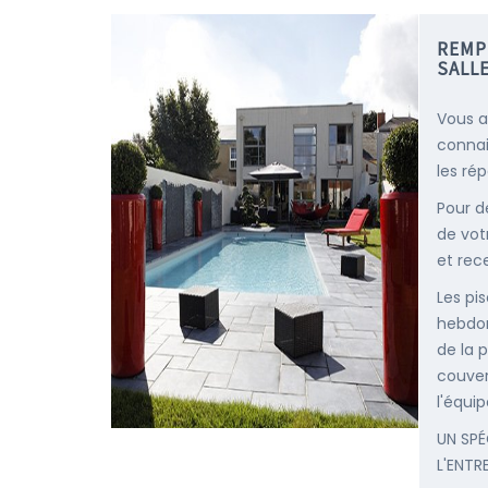
REMP
SALL
Vous a
connai
les ré
Pour d
de vot
et rec
Les pis
hebdom
de la p
couver
l'équip
UN SPÉ
L'ENTR