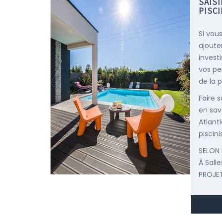
SAIS
PISCI
Si vou
ajoute
invest
vos pe
de la p
Faire 
en sav
Atlant
piscini
SELON 
À Sall
PROJET