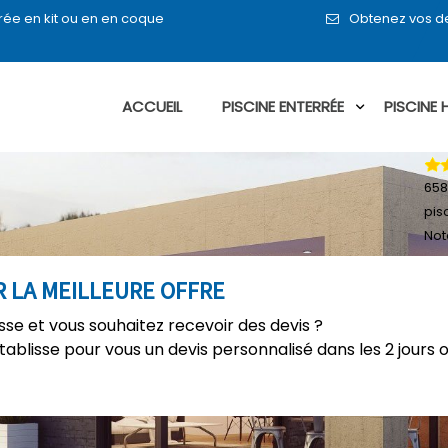
rée en kit ou en en coque
Obtenez vos de
ACCUEIL
PISCINE ENTERRÉE
PISCINE
658
pis
Not
R LA MEILLEURE OFFRE
isse et vous souhaitez recevoir des devis ?
établisse pour vous un devis personnalisé dans les 2 jours 