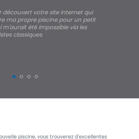
ir découvert votre site internet qui
Pour moi tout 
re ma propre piscine pour un petit
profondeur de
 m'aurait été impossible via les
les parois pour
stes classiques.
THIERRY
uvelle piscine, vous trouverez d'excellentes