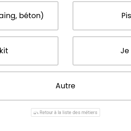
aing, béton)
Pi
kit
Je
Autre
Retour à la liste des métiers