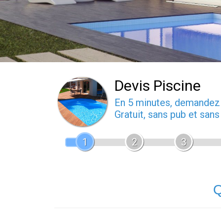
Devis Piscine
En 5 minutes, demande
Gratuit, sans pub et san
1
2
3
Q