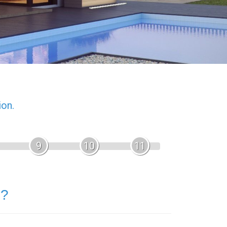
ion.
9
10
11
 ?