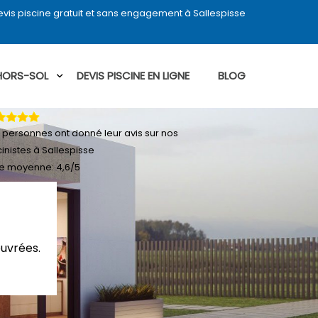
vis piscine gratuit et sans engagement à Sallespisse
 HORS-SOL
DEVIS PISCINE EN LIGNE
BLOG
personnes ont donné leur
avis sur nos
cinistes à Sallespisse
e moyenne:
4,6
/
5
ouvrées.