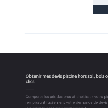
Obtenir mes devis piscine hors sol, bois 
clics
Comparez les prix des pros et choisissez votre pis
Le rêve devient enfin 
remplissant facilement votre demande de devis 
construit chez moi.