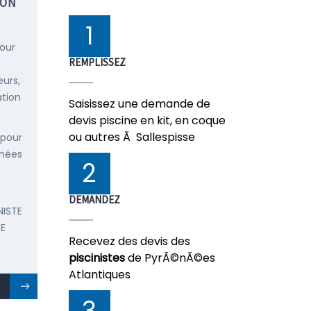
ION
1
pour
REMPLISSEZ
urs,
ation
Saisissez une demande de
devis piscine en kit, en coque
ou autres Ã Sallespisse
 pour
énées
2
DEMANDEZ
NISTE
E
Recevez des devis des
piscinistes
de PyrÃ©nÃ©es
Atlantiques
3