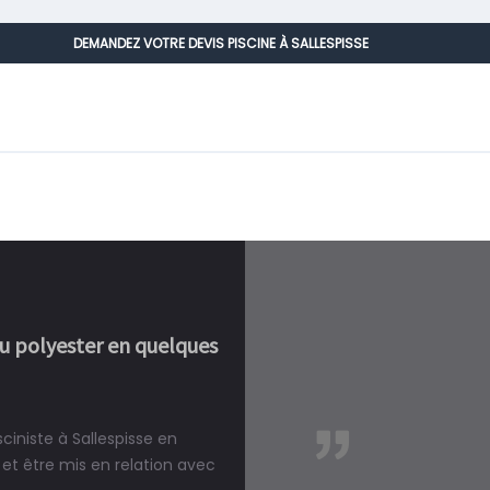
DEMANDEZ VOTRE DEVIS PISCINE À SALLESPISSE
ou polyester en quelques
ciniste à Sallespisse en
réalité, une piscine est bien
et être mis en relation avec