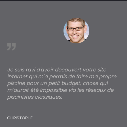
est
Je suis ravi d'avoir découvert votre site
Po
internet qui m'a permis de faire ma propre
pa
piscine pour un petit budget, chose qui
lé
m'aurait été impossible via les réseaux de
au
piscinistes classiques.
THI
CHRISTOPHE