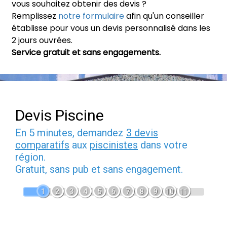
vous souhaitez obtenir des devis ?
Remplissez
notre formulaire
afin qu'un conseiller
établisse pour vous un devis personnalisé dans les
2 jours ouvrées.
Service gratuit et sans engagements.
Devis Piscine
En 5 minutes, demandez
3 devis
comparatifs
aux
piscinistes
dans votre
région.
Gratuit, sans pub et sans engagement.
1
2
3
4
5
6
7
8
9
10
11