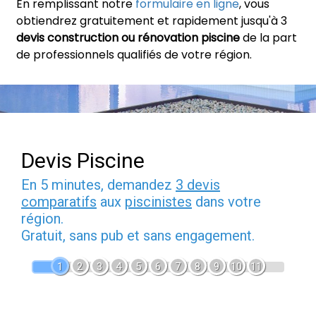
En remplissant notre
formulaire en ligne
, vous
obtiendrez gratuitement et rapidement jusqu'à 3
devis construction ou rénovation piscine
de la part
de professionnels qualifiés de votre région.
Devis Piscine
En 5 minutes, demandez
3 devis
comparatifs
aux
piscinistes
dans votre
région.
Gratuit, sans pub et sans engagement.
1
2
3
4
5
6
7
8
9
10
11