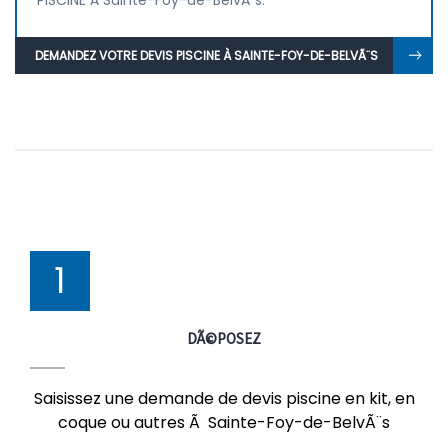
PISCINE À Sainte-Foy-de-BelvÃ¨s.
DEMANDEZ VOTRE DEVIS PISCINE À SAINTE-FOY-DE-BELVÃ¨S
1
DÃ©POSEZ
Saisissez une demande de devis piscine en kit, en
coque ou autres Ã Sainte-Foy-de-BelvÃ¨s