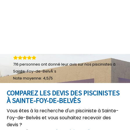
716
personnes ont donné leur
avis sur nos piscinistes à
Sainte-Foy-de-BelvÃ¨s
Note moyenne:
4,5
/
5
COMPAREZ LES DEVIS DES PISCINISTES
À SAINTE-FOY-DE-BELVÈS
Vous êtes à la recherche d'un pisciniste à Sainte-
Foy-de-Belvès et vous souhaitez recevoir des
devis ?