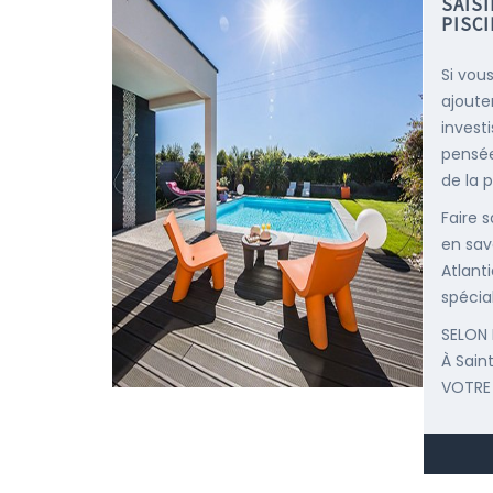
SAIS
PISC
Si vous
ajoute
invest
pensée
de la p
Faire 
en sav
Atlant
spécial
SELON 
À Sai
VOTRE