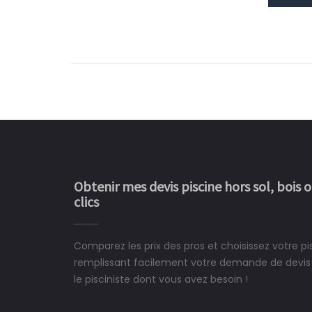
Obtenir mes devis piscine hors sol, bois 
clics
Comparez les prix des pros et choisissez votre p
Le rêve devient enfin 
remplissant facilement votre demande de devis 
construit chez moi.
le pisciniste dont vous avez besoin !
 partagé, la joie de voir la