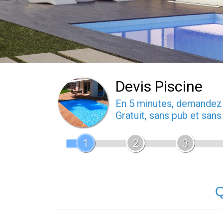
Devis Piscine
En 5 minutes, demande
Gratuit, sans pub et san
1
2
3
Q