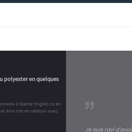
ou polyester en quelques
isciniste à Sainte-EngrÃ¢ce en
réalité, une piscine est bien
et être mis en relation avec
Je suis ravi d'avo