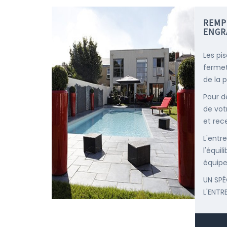
REMP
ENGR
Les pi
fermet
de la p
Pour d
de vot
et rec
L'entr
l'équi
équipe
UN SPÉ
L'ENTR