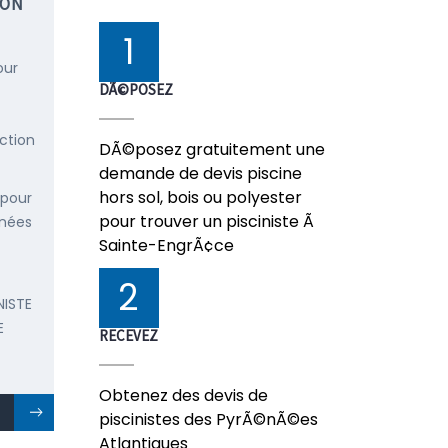
ION
1
our
DÃ©POSEZ
ction
DÃ©posez gratuitement une
demande de devis piscine
hors sol, bois ou polyester
 pour
pour trouver un pisciniste Ã
énées
Sainte-EngrÃ¢ce
2
NISTE
E
RECEVEZ
Obtenez des devis de
piscinistes des PyrÃ©nÃ©es
Atlantiques