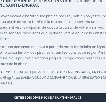
IR UNE DEMANDE DE DEVIS CONSTRUCTION INSTALLAT
INE SAINTE-ENGRÂCE
 avez décidé d'installer une piscine hors sol, bois ou polyester, p
r au plaisir de votre famille à la maison et / ou comme un
issement visant à ajouter de coût à la valeur de votre bien., vos
s se sont tournées sans aucun doute vers le coût de la constru
iscine.
saisir une demande de devis à partir de notre formulaire en ligne
oir plus sur les prix des piscines enterrées dans votre région Pyr
iques. Vous pourrez comparer jusqu'à 3 propositions tarifaires de
istes de la piscine.
LE TYPE DE PISCINE QUE VOUS SOUHAITEZ FAIRE INSTALLER, UN PISCI
nte-EngrÃ¢ce SAURA VOUS ACCOMPAGNER DANS LA RÉALISATION D
 PROJET.
OBTENEZ DES DEVIS PISCINE À SAINTE-ENGRÃ¢CE