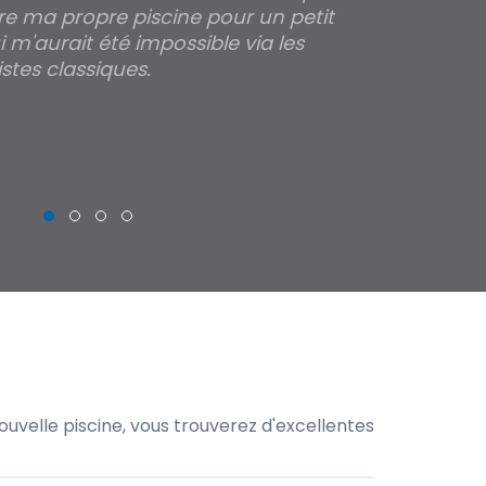
re ma propre piscine pour un petit
profondeur de
 m'aurait été impossible via les
les parois pour
stes classiques.
THIERRY
uvelle piscine, vous trouverez d'excellentes