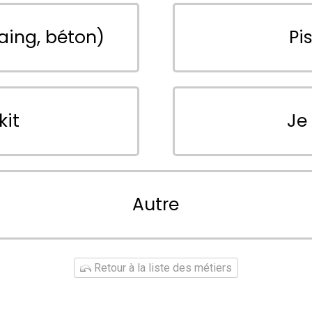
aing, béton)
Pi
kit
Je
Autre
Retour à la liste des métiers