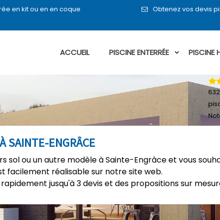
rée en kit ou en en coque
Obtenez vos devis p
ACCUEIL
PISCINE ENTERRÉE
PISCINE
632
pis
Not
 À SAINTE-ENGRÂCE
ors sol ou un autre modèle à Sainte-Engrâce et vous souha
t facilement réalisable sur notre site web.
rapidement jusqu'à 3 devis et des propositions sur mesure