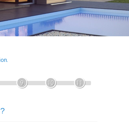
ion.
9
10
11
 ?