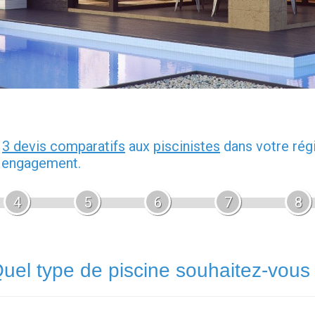
z
3 devis comparatifs
aux
piscinistes
dans votre rég
s engagement.
4
5
6
7
8
uel type de piscine souhaitez-vous