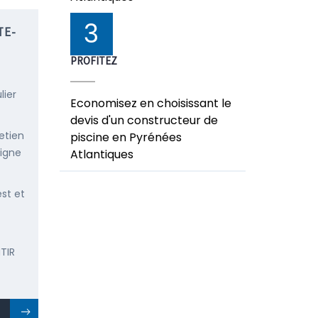
3
TE-
PROFITEZ
lier
Economisez en choisissant le
devis d'un constructeur de
etien
piscine en Pyrénées
ligne
Atlantiques
est et
TIR