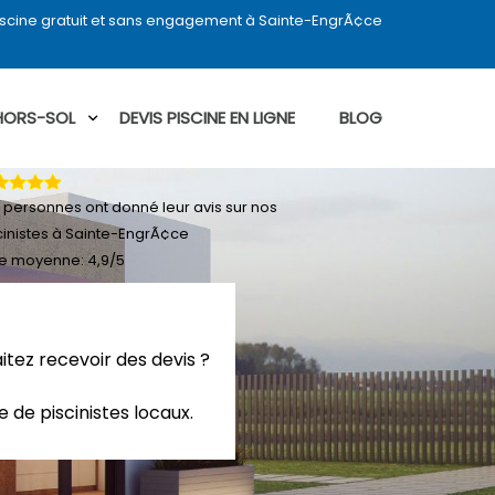
iscine gratuit et sans engagement à Sainte-EngrÃ¢ce
 HORS-SOL
DEVIS PISCINE EN LIGNE
BLOG
personnes ont donné leur
avis sur nos
cinistes à Sainte-EngrÃ¢ce
e moyenne:
4,9
/
5
itez recevoir des devis ?
 de piscinistes locaux.