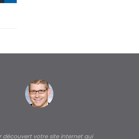
ir découvert votre site internet qui
Pour moi tout 