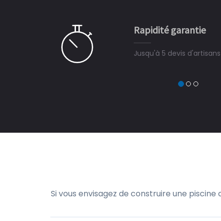
e ce plan d'eau, un livre
CHARLES
e pour la construction de la
Rapidité garantie
à on ne peut plus s'en passer.
Jusqu'à 5 devis d'artisan
Si vous envisagez de construire une piscine