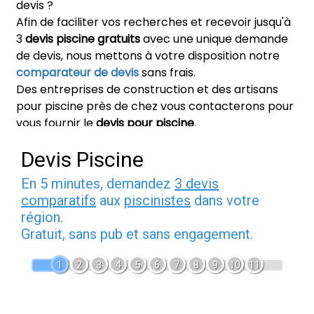
devis ?
Afin de faciliter vos recherches et recevoir jusqu'à
3
devis piscine gratuits
avec une unique demande
de devis, nous mettons à votre disposition notre
comparateur de devis
sans frais.
Des entreprises de construction et des artisans
pour piscine près de chez vous contacterons pour
vous fournir le
devis pour piscine
.
Devis Piscine
En 5 minutes, demandez
3 devis
comparatifs
aux
piscinistes
dans votre
région.
Gratuit, sans pub et sans engagement.
1
2
3
4
5
6
7
8
9
10
11