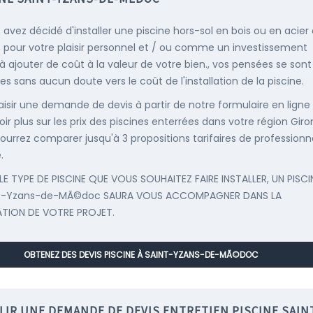
s avez décidé d'installer une piscine hors-sol en bois ou en acier
, pour votre plaisir personnel et / ou comme un investissement
 à ajouter de coût à la valeur de votre bien., vos pensées se sont
es sans aucun doute vers le coût de l'installation de la piscine.
saisir une demande de devis à partir de notre formulaire en ligne
ir plus sur les prix des piscines enterrées dans votre région Giro
ourrez comparer jusqu'à 3 propositions tarifaires de professionn
.
LE TYPE DE PISCINE QUE VOUS SOUHAITEZ FAIRE INSTALLER, UN PISCI
nt-Yzans-de-MÃ©doc SAURA VOUS ACCOMPAGNER DANS LA
ATION DE VOTRE PROJET.
OBTENEZ DES DEVIS PISCINE À SAINT-YZANS-DE-MÃ©DOC
LIR UNE DEMANDE DE DEVIS ENTRETIEN PISCINE SAIN