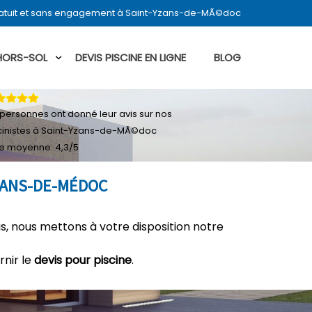
ratuit et sans engagement à Saint-Yzans-de-MÃ©doc
 HORS-SOL
DEVIS PISCINE EN LIGNE
BLOG
personnes ont donné leur
avis sur nos
cinistes à Saint-Yzans-de-MÃ©doc
e moyenne:
4,3
/
5
YZANS-DE-MÉDOC
, nous mettons à votre disposition notre
rnir le
devis pour piscine
.