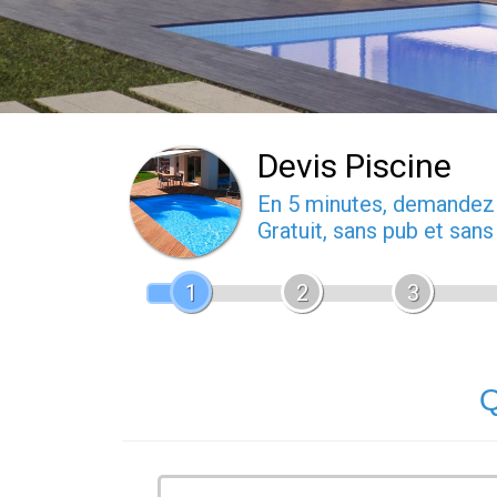
Devis Piscine
En 5 minutes, demande
Gratuit, sans pub et san
1
2
3
Q