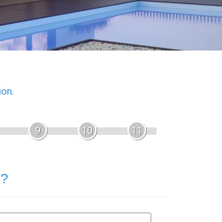
ion.
9
10
11
 ?