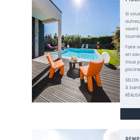
Si vou
autres
visant
tourné
Faire 
en savo
Vous p
piscine
SELON 
À Sai
RÉALIS
REMP