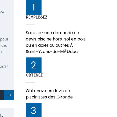
1
 ou
REMPLISSEZ
Saisissez une demande de
devis piscine hors-sol en bois
 pour
ou en acier ou autres Ã
nde.
Saint-Yzans-de-MÃ©doc
els
2
NISTE
OBTENEZ
Obtenez des devis de
piscinistes des Gironde
3
T-