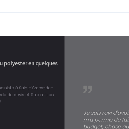
ou polyester en quelques
isciniste à Saint-Yzans-de-
réalité, une piscine est bien
e de devis et être mis en
!
Je suis ravi d'avo
m'a permis de fai
budget, chose qui