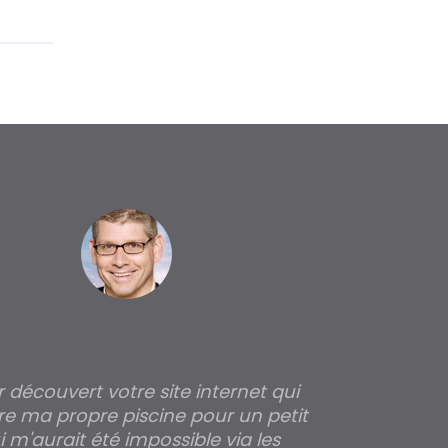
ir découvert votre site internet qui
Pour moi tout 
re ma propre piscine pour un petit
profondeur de
 m'aurait été impossible via les
les parois pour