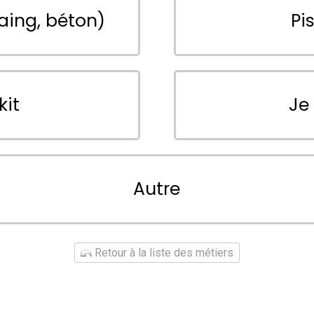
aing, béton)
Pi
kit
Je
Autre
Retour à la liste des métiers