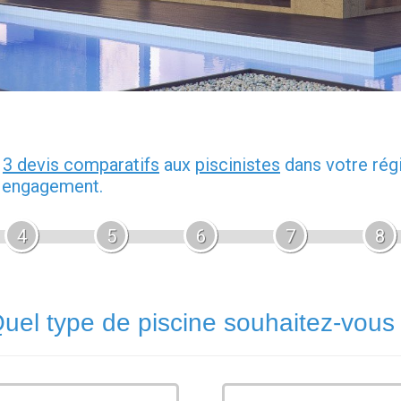
z
3 devis comparatifs
aux
piscinistes
dans votre rég
s engagement.
4
5
6
7
8
uel type de piscine souhaitez-vous