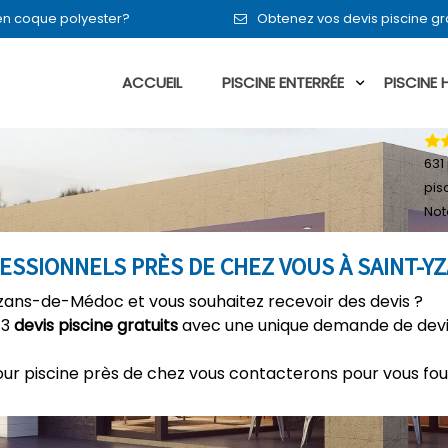
 en coque polyester?
Obtenez vos devis piscine g
ACCUEIL
PISCINE ENTERRÉE
PISCINE
631
pis
Not
FESSIONNELS PRÈS DE CHEZ VOUS À SAINT-
-Yzans-de-Médoc et vous souhaitez recevoir des devis ?
 3
devis piscine gratuits
avec une unique demande de devis
our piscine près de chez vous contacterons pour vous fou