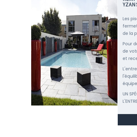
YZAN
Les pi
fermet
de la p
Pour d
de vot
et rec
L'entr
l'équi
équipe
UN SPÉ
L'ENTR