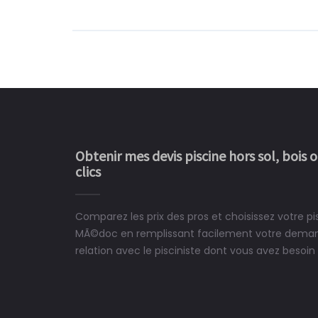
Obtenir mes devis piscine hors sol, bois 
clics
Comparez les prix des pros et choisissez votre p
Le rêve devient enfin 
MÃ©doc en remplissant facilement votre demand
construit chez moi.
relation avec le pisciniste dont vous avez besoin 
 partagé, la joie de voir la
e ce plan d'eau, un livre
CHARLES
e pour la construction de la