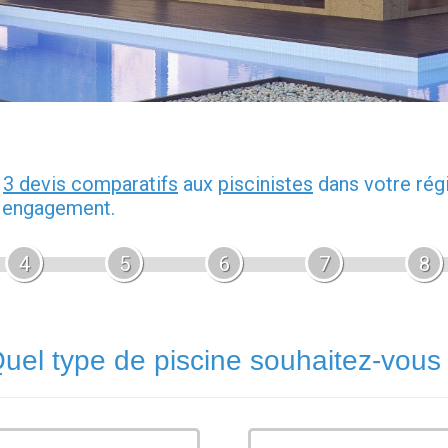
z
3 devis comparatifs
aux
piscinistes
dans votre rég
s engagement.
4
5
6
7
8
uel type de piscine souhaitez-vous