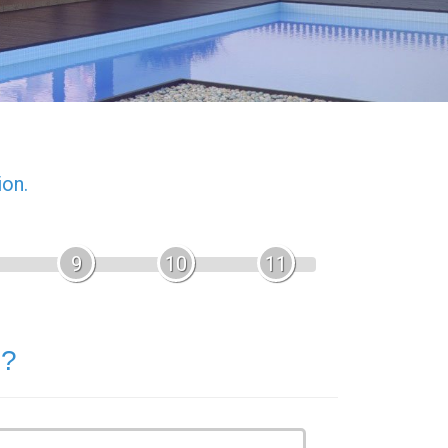
ion.
9
10
11
 ?