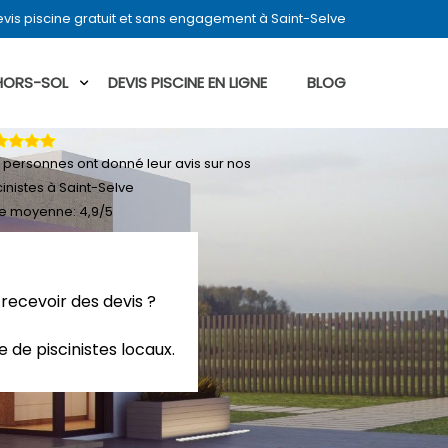
vis piscine gratuit et sans engagement à Saint-Selve
 HORS-SOL
DEVIS PISCINE EN LIGNE
BLOG
personnes ont donné leur
avis sur nos
cinistes à Saint-Selve
e moyenne:
4,9
/
5
 recevoir des devis ?
 de piscinistes locaux.