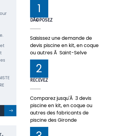
1
pour
DÃ©POSEZ
e.
Saisissez une demande de
devis piscine en kit, en coque
 et
ou autres Ã Saint-Selve
t
res
2
NISTE
RECEVEZ
RE
Comparez jusqu'Ã 3 devis
piscine en kit, en coque ou
autres des fabricants de
piscine des Gironde
3
T-