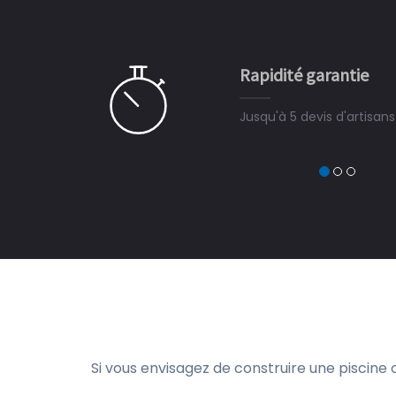
 partagé, la joie de voir la
e ce plan d'eau, un livre
CHARLES
e pour la construction de la
Rapidité garantie
à on ne peut plus s'en passer.
Jusqu'à 5 devis d'artisan
Si vous envisagez de construire une piscine