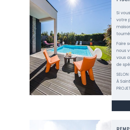
Si vou
votre 
maison
tourné
Faire 
nous v
vous a
de spéc
SELON 
À Sain
PROJET
REMP