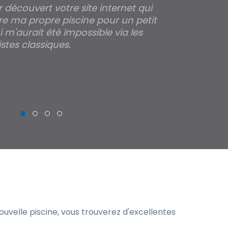
ir découvert votre site internet qui
Pour moi tout 
re ma propre piscine pour un petit
profondeur de
 m'aurait été impossible via les
les parois pour
stes classiques.
THIERRY
uvelle piscine, vous trouverez d'excellentes