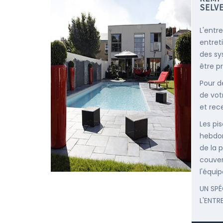
SELV
L'entr
entret
des sy
être p
Pour d
de vot
et rec
Les pis
hebdom
de la p
couver
l'équip
UN SPÉ
L'ENTR