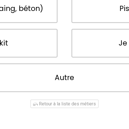
aing, béton)
Pi
kit
Je
Autre
Retour à la liste des métiers