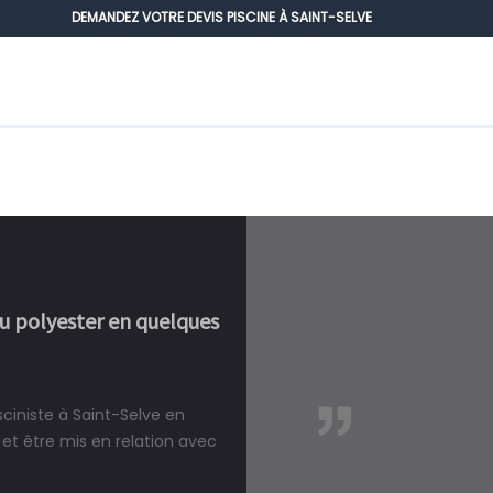
DEMANDEZ VOTRE DEVIS PISCINE À SAINT-SELVE
ou polyester en quelques
sciniste à Saint-Selve en
réalité, une piscine est bien
et être mis en relation avec