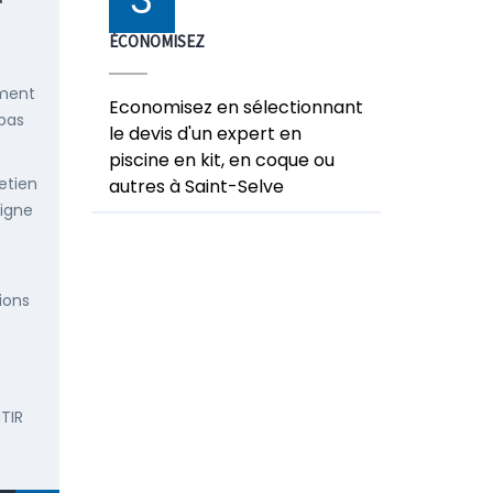
ÉCONOMISEZ
ement
Economisez en sélectionnant
 pas
le devis d'un expert en
piscine en kit, en coque ou
etien
autres à Saint-Selve
ligne
ions
TIR