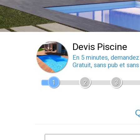
Devis Piscine
En 5 minutes, demande
Gratuit, sans pub et san
1
2
3
Q