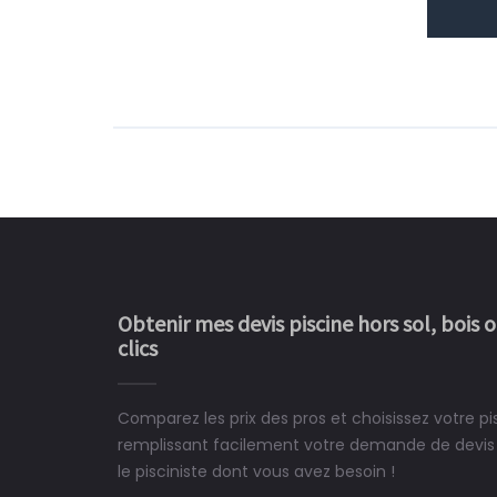
Obtenir mes devis piscine hors sol, bois 
clics
Comparez les prix des pros et choisissez votre pi
Le rêve devient enfin 
remplissant facilement votre demande de devis 
construit chez moi.
le pisciniste dont vous avez besoin !