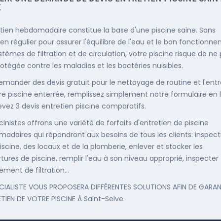
E
etien hebdomadaire constitue la base d'une piscine saine. Sans
ien régulier pour assurer l'équilibre de l'eau et le bon fonctionn
stèmes de filtration et de circulation, votre piscine risque de ne
rotégée contre les maladies et les bactéries nuisibles.
emander des devis gratuit pour le nettoyage de routine et l'entr
re piscine enterrée, remplissez simplement notre formulaire en 
evez 3 devis entretien piscine comparatifs.
cinistes offrons une variété de forfaits d'entretien de piscine
adaires qui répondront aux besoins de tous les clients: inspect
iscine, des locaux et de la plomberie, enlever et stocker les
tures de piscine, remplir l'eau à son niveau approprié, inspecter
ement de filtration...
CIALISTE VOUS PROPOSERA DIFFÉRENTES SOLUTIONS AFIN DE GARAN
ETIEN DE VOTRE PISCINE À Saint-Selve.