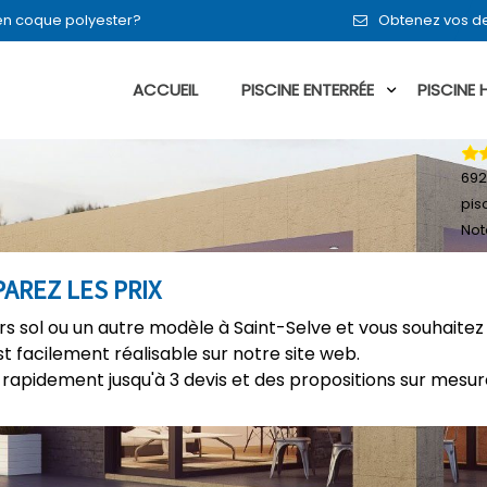
 en coque polyester?
Obtenez vos de
ACCUEIL
PISCINE ENTERRÉE
PISCINE
692
pis
Not
PAREZ LES PRIX
rs sol ou un autre modèle à Saint-Selve et vous souhaitez
t facilement réalisable sur notre site web.
rapidement jusqu'à 3 devis et des propositions sur mesure