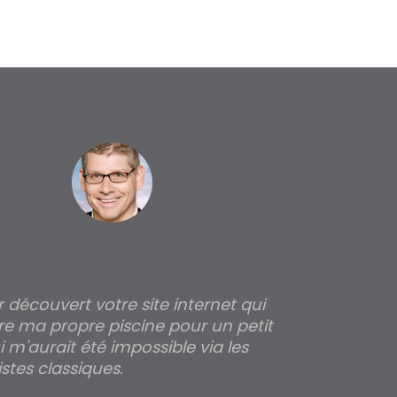
ir découvert votre site internet qui
Pour moi tout 
re ma propre piscine pour un petit
profondeur de
 m'aurait été impossible via les
les parois pour
stes classiques.