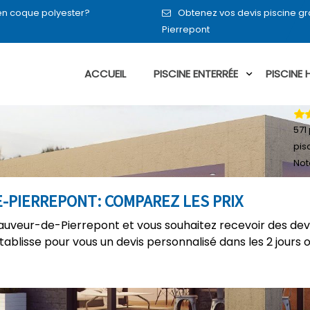
 en coque polyester?
Obtenez vos devis piscine g
Pierrepont
ACCUEIL
PISCINE ENTERRÉE
PISCINE
571
pis
Not
E-PIERREPONT: COMPAREZ LES PRIX
Sauveur-de-Pierrepont et vous souhaitez recevoir des dev
établisse pour vous un devis personnalisé dans les 2 jours 