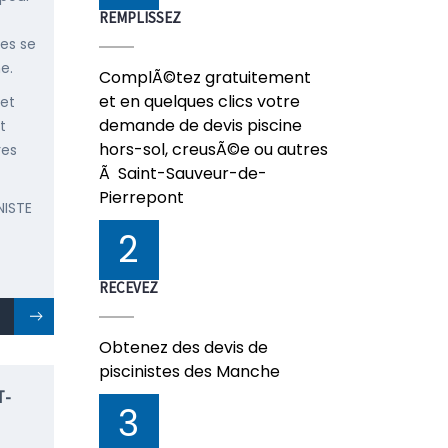
REMPLISSEZ
ées se
e.
ComplÃ©tez gratuitement
et en quelques clics votre
 et
demande de devis piscine
t
hors-sol, creusÃ©e ou autres
res
Ã Saint-Sauveur-de-
Pierrepont
NISTE
2
RECEVEZ
Obtenez des devis de
piscinistes des Manche
T-
3