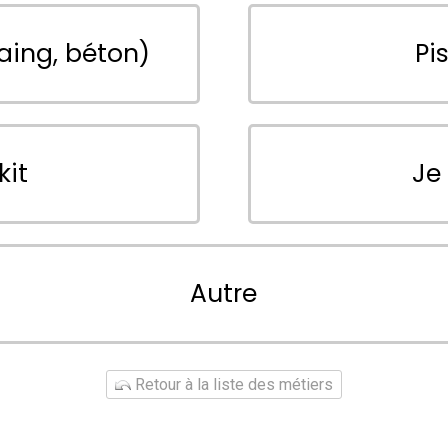
aing, béton)
Pi
kit
Je
Autre
Retour à la liste des métiers