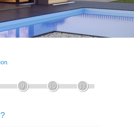
ion.
9
10
11
 ?