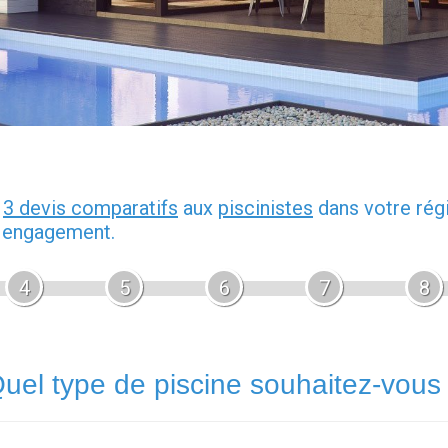
z
3 devis comparatifs
aux
piscinistes
dans votre rég
s engagement.
4
5
6
7
8
uel type de piscine souhaitez-vous