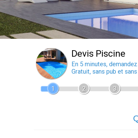
Devis Piscine
En 5 minutes, demande
Gratuit, sans pub et san
1
2
3
Q