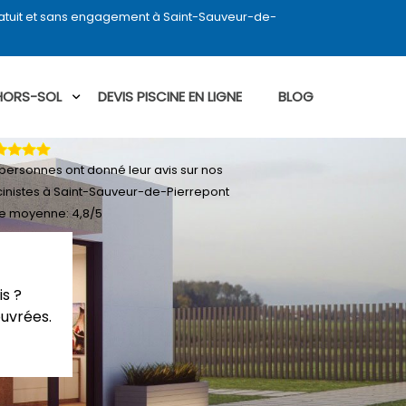
ratuit et sans engagement à Saint-Sauveur-de-
 HORS-SOL
DEVIS PISCINE EN LIGNE
BLOG
personnes ont donné leur
avis sur nos
cinistes à Saint-Sauveur-de-Pierrepont
e moyenne:
4,8
/
5
is ?
ouvrées.