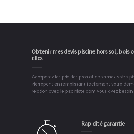
Obtenir mes devis piscine hors sol, bois 
clics
Comparez les prix des pros et choisissez votre p
Le rêve devient enfin 
Pierrepont en remplissant facilement votre dem
construit chez moi.
relation avec le pisciniste dont vous avez besoin 
 partagé, la joie de voir la
e ce plan d'eau, un livre
CHARLES
e pour la construction de la
Rapidité garantie
à on ne peut plus s'en passer.