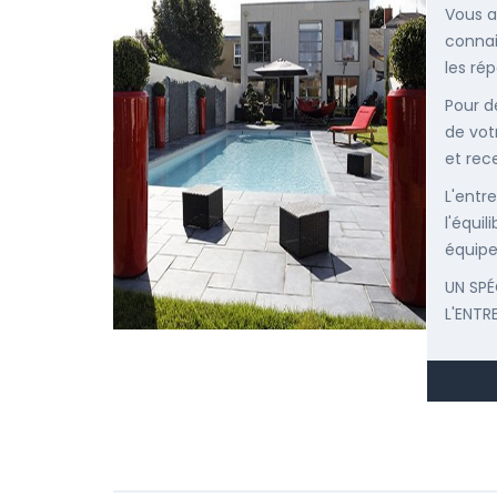
Vous a
connai
les ré
Pour d
de vot
et rec
L'entr
l'équi
équipe
UN SPÉ
L'ENTR