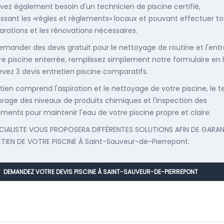
vez également besoin d'un technicien de piscine certifié,
ssant les «règles et règlements» locaux et pouvant effectuer t
parations et les rénovations nécessaires.
emander des devis gratuit pour le nettoyage de routine et l'entr
re piscine enterrée, remplissez simplement notre formulaire en 
evez 3 devis entretien piscine comparatifs.
etien comprend l'aspiration et le nettoyage de votre piscine, le t
librage des niveaux de produits chimiques et l'inspection des
ments pour maintenir l'eau de votre piscine propre et claire.
CIALISTE VOUS PROPOSERA DIFFÉRENTES SOLUTIONS AFIN DE GARAN
ETIEN DE VOTRE PISCINE À Saint-Sauveur-de-Pierrepont.
DEMANDEZ VOTRE DEVIS PISCINE À SAINT-SAUVEUR-DE-PIERREPONT