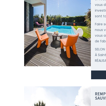
vous d
invest
sont to
Faire 
nous v
vous a
de fab
SELON 
À Sai
RÉALIS
REMP
SAUV