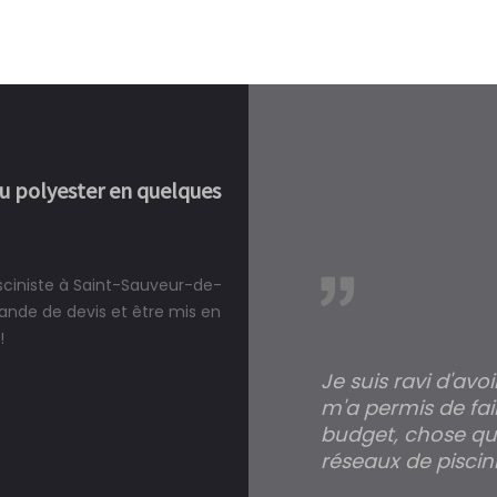
ou polyester en quelques
isciniste à Saint-Sauveur-de-
réalité, une piscine est bien
ande de devis et être mis en
!
Je suis ravi d'avo
m'a permis de fai
budget, chose qui
réseaux de piscini