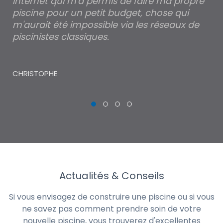
Je suis ravi d'avoir découvert votre site
Po
internet qui m'a permis de faire ma propre
pa
piscine pour un petit budget, chose qui
lé
m'aurait été impossible via les réseaux de
au
piscinistes classiques.
THI
CHRISTOPHE
Actualités & Conseils