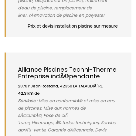
piscine, rÃ©parateur de piscine, traitement
d'eau de piscine, remplacement de
liner, rÃ©novation de piscine en polyester
Prix et devis installation piscine sur mesure
Alliance Piscines Techni-Therme
Entreprise indÃ©pendante
2876 r Jean Rostand, 42350 LA TALAUDIÃˆRE
42,3 km
de
Services :
Mise en conformitÃ© et mise en eau
de piscines, Mise aux normes de
sÃ©curitÃ©, Pose de clÃ
´tures, Hivernage, Ã‰tudes techniques, Service
aprÃ¨s-vente, Garantie dÃ©cennale, Devis