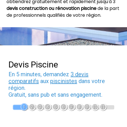
obtiendrez gratuitement et rapidement jusqu'à 3
devis construction ou rénovation piscine
de la part
de professionnels qualifiés de votre région.
Devis Piscine
En 5 minutes, demandez
3 devis
comparatifs
aux
piscinistes
dans votre
région.
Gratuit, sans pub et sans engagement.
1
2
3
4
5
6
7
8
9
10
11