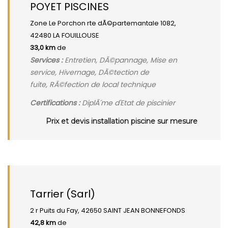
POYET PISCINES
Zone Le Porchon rte dÃ©partemantale 1082,
42480 LA FOUILLOUSE
33,0 km
de
Services :
Entretien, DÃ©pannage, Mise en
service, Hivernage, DÃ©tection de
fuite, RÃ©fection de local technique
Certifications :
DiplÃ´me d'Etat de piscinier
Prix et devis installation piscine sur mesure
Tarrier (Sarl)
2 r Puits du Fay, 42650 SAINT JEAN BONNEFONDS
42,8 km
de